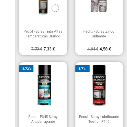
Cancelar
Criar lista de desejos


Vista rápida
Vista rápida
Pecol - Spray Tinta Altas
Pecfix - Spray Zinco
Temperaturas Branco
Brilhante
7,73 €
7,33 €
4,94 €
4,58 €
-3,72%
-3,7%


Vista rápida
Vista rápida
Pecol - P345 Spray
Pecol - Spray Lubrificante
Antiderrapante
Teeflon P140