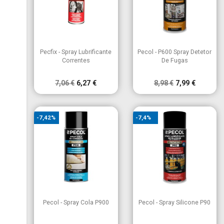


Vista rápida
Vista rápida
Pecfix - Spray Lubrificante
Pecol - P600 Spray Detetor
Correntes
De Fugas
7,06 €
6,27 €
8,98 €
7,99 €
-7,42%
-7,4%


Vista rápida
Vista rápida
Pecol - Spray Cola P900
Pecol - Spray Silicone P90