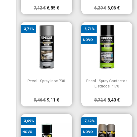
7,12 €
6,85 €
6,29 €
6,06 €
-3,71%
-3,71%
NOVO


Vista rápida
Vista rápida
Pecol - Spray Inox P30
Pecol - Spray Contactos
Eletricos P170
9,46 €
9,11 €
8,72 €
8,40 €
-3,69%
-7,42%
NOVO
NOVO