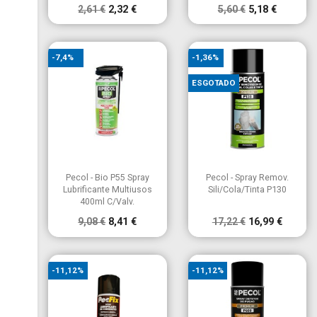
2,61 €
2,32 €
5,60 €
5,18 €
-7,4%
-1,36%
ESGOTADO


Vista rápida
Vista rápida
Pecol - Bio P55 Spray
Pecol - Spray Remov.
Lubrificante Multiusos
Sili/Cola/Tinta P130
400ml C/Valv.
9,08 €
8,41 €
17,22 €
16,99 €
-11,12%
-11,12%