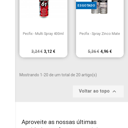
ESGOTADO


Vista rápida
Vista rápida
Pecfix - Multi Spray 400ml
Pecfix - Spray Zinco Mate
3,24 €
3,12 €
5,36 €
4,96 €
Mostrando 1-20 de um total de 20 artigo(s)

Voltar ao topo
Aproveite as nossas últimas