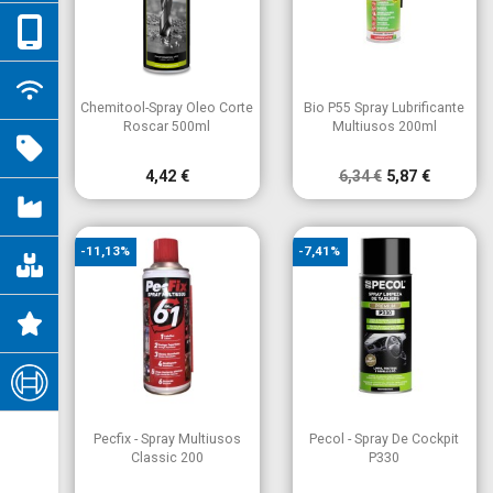


Vista rápida
Vista rápida
Chemitool-Spray Oleo Corte
Bio P55 Spray Lubrificante
Roscar 500ml
Multiusos 200ml
4,42 €
6,34 €
5,87 €
-11,13%
-7,41%


Vista rápida
Vista rápida
Pecfix - Spray Multiusos
Pecol - Spray De Cockpit
Classic 200
P330