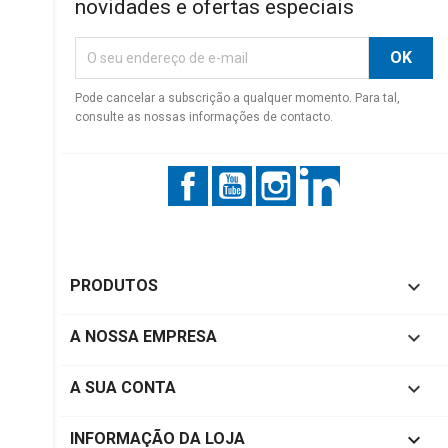
novidades e ofertas especiais
Pode cancelar a subscrição a qualquer momento. Para tal,
consulte as nossas informações de contacto.
Facebook
YouTube
Instagram
LinkedIn

PRODUTOS

A NOSSA EMPRESA

A SUA CONTA
keyboard_arrow_down
INFORMAÇÃO DA LOJA