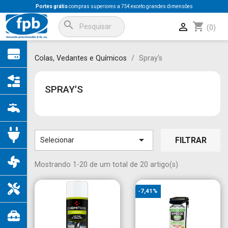
Portes grátis
compras superiores a 75€ exceto grandes dimensões
search
shopping_cart

(0)
Colas, Vedantes e Químicos
Spray's
SPRAY'S

FILTRAR
Selecionar
Mostrando 1-20 de um total de 20 artigo(s)
-7,41%