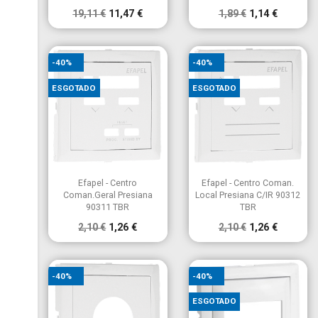
19,11 €
11,47 €
1,89 €
1,14 €
-40%
-40%
ESGOTADO
ESGOTADO


Vista rápida
Vista rápida
Efapel - Centro
Efapel - Centro Coman.
Coman.Geral Presiana
Local Presiana C/IR 90312
90311 TBR
TBR
2,10 €
1,26 €
2,10 €
1,26 €
-40%
-40%
×
ESGOTADO
Criar lista de desejos
×
Entrar