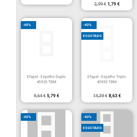
2,99 €
1,79 €
-40%
-40%
ESGOTADO


Vista rápida
Vista rápida
Efapel - Espelho Duplo
Efapel - Espelho Triplo
45920 TBM
45930 TBM
9,64 €
5,79 €
14,39 €
8,63 €
-40%
-40%
ESGOTADO