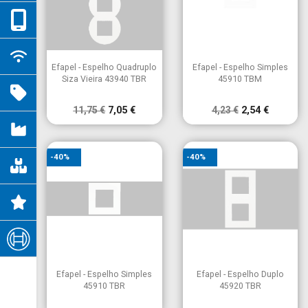


Vista rápida
Vista rápida
Efapel - Espelho Quadruplo
Efapel - Espelho Simples
Siza Vieira 43940 TBR
45910 TBM
11,75 €
7,05 €
4,23 €
2,54 €
-40%
-40%


Vista rápida
Vista rápida
Efapel - Espelho Simples
Efapel - Espelho Duplo
45910 TBR
45920 TBR