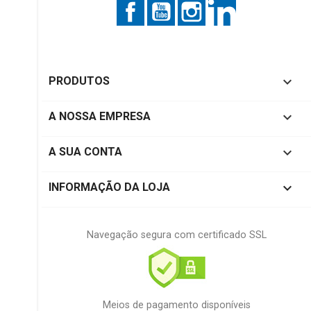
Facebook
YouTube
Instagram
LinkedIn

PRODUTOS

A NOSSA EMPRESA

A SUA CONTA
keyboard_arrow_down
INFORMAÇÃO DA LOJA
Navegação segura com certificado SSL
Meios de pagamento disponíveis