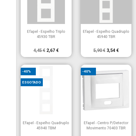


Vista rápida
Vista rápida
Efapel - Espelho Triplo
Efapel - Espelho Quadruplo
45930 TBR
45940 TBR
4,45 €
2,67 €
5,90 €
3,54 €
-40%
-40%
ESGOTADO


Vista rápida
Vista rápida
Efapel - Espelho Quadruplo
Efapel - Centro P/Detector
45940 TBM
Movimento 70403 TBR