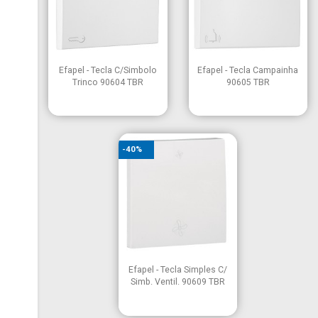


Vista rápida
Vista rápida
Efapel - Tecla C/Simbolo
Efapel - Tecla Campainha
Trinco 90604 TBR
90605 TBR
-40%

Vista rápida
Efapel - Tecla Simples C/
Simb. Ventil. 90609 TBR