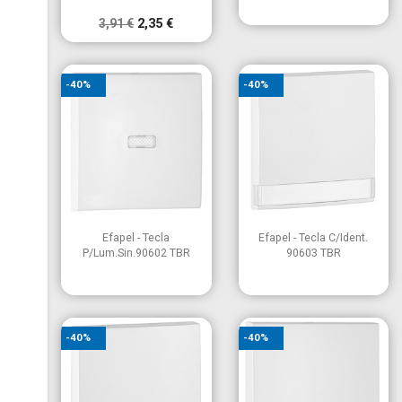
3,91 €
2,35 €
-40%
-40%


Vista rápida
Vista rápida
Efapel - Tecla
Efapel - Tecla C/Ident.
P/Lum.Sin.90602 TBR
90603 TBR
-40%
-40%