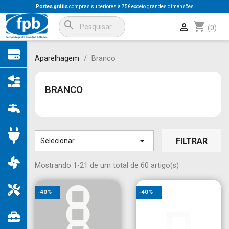
Portes grátis
compras superiores a 75€ exceto grandes dimensões
search
shopping_cart

(0)
Aparelhagem
Branco
BRANCO

FILTRAR
Selecionar
Mostrando 1-21 de um total de 60 artigo(s)
-40%
-40%