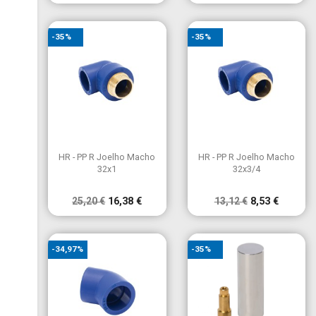
-35%
-35%


Vista rápida
Vista rápida
HR - PP R Joelho Macho
HR - PP R Joelho Macho
32x1
32x3/4
25,20 €
16,38 €
13,12 €
8,53 €
-34,97%
-35%