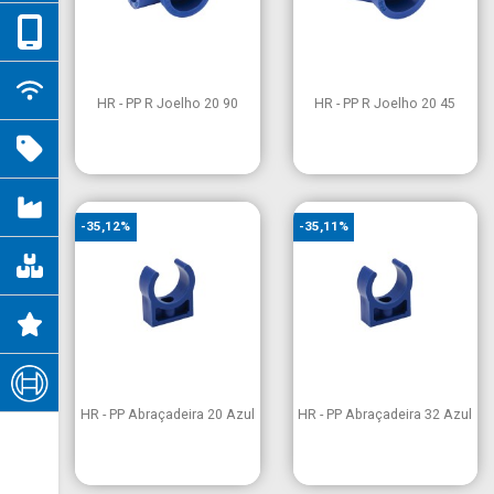


Vista rápida
Vista rápida
HR - PP R Joelho 20 90
HR - PP R Joelho 20 45
-35,12%
-35,11%


Vista rápida
Vista rápida
HR - PP Abraçadeira 20 Azul
HR - PP Abraçadeira 32 Azul