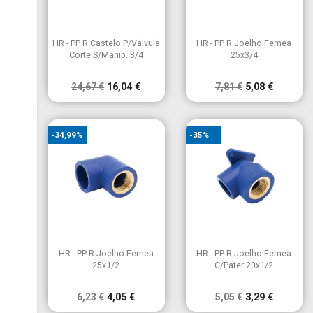


Vista rápida
Vista rápida
HR - PP R Castelo P/Valvula
HR - PP R Joelho Femea
Corte S/Manip. 3/4
25x3/4
24,67 €
16,04 €
7,81 €
5,08 €
-34,99%
-35%


Vista rápida
Vista rápida
HR - PP R Joelho Femea
HR - PP R Joelho Femea
25x1/2
C/Pater 20x1/2
6,23 €
4,05 €
5,05 €
3,29 €