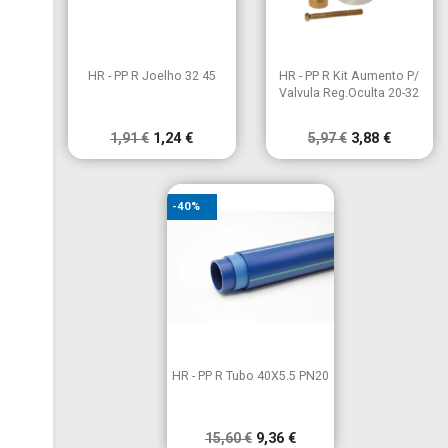


Vista rápida
Vista rápida
HR - PP R Joelho 32 45
HR - PP R Kit Aumento P/
Valvula Reg.Oculta 20-32
1,91 €
1,24 €
5,97 €
3,88 €
-40%

Vista rápida
HR - PP R Tubo 40X5.5 PN20
15,60 €
9,36 €