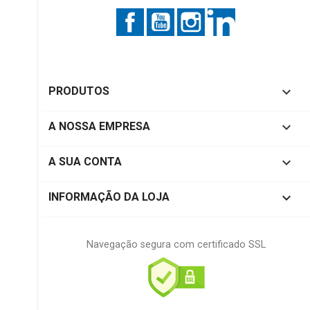
Facebook
YouTube
Instagram
LinkedIn

PRODUTOS

A NOSSA EMPRESA

A SUA CONTA
keyboard_arrow_down
INFORMAÇÃO DA LOJA
Navegação segura com certificado SSL