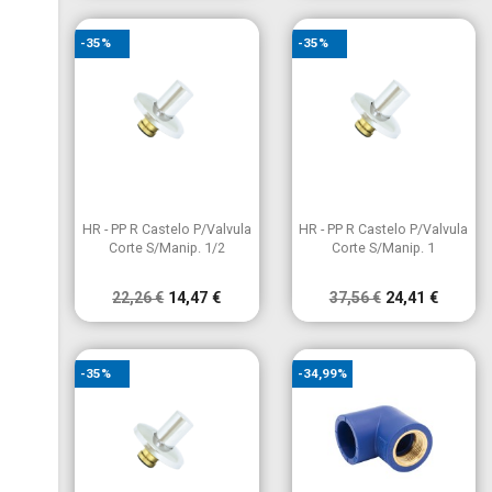
-35%
-35%


Vista rápida
Vista rápida
HR - PP R Castelo P/Valvula
HR - PP R Castelo P/Valvula
Corte S/Manip. 1/2
Corte S/Manip. 1
22,26 €
14,47 €
37,56 €
24,41 €
-35%
-34,99%