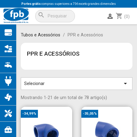
Portes grátis
compras superiores a 75€ exceto grandes dimensões
search
shopping_cart

(0)
Tubos e Acessórios
PPR e Acessórios
PPR E ACESSÓRIOS

Selecionar
Mostrando 1-21 de um total de 78 artigo(s)
-34,99%
-35,05%