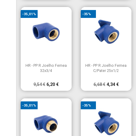
-35,01%
-35%


Vista rápida
Vista rápida
HR - PP R Joelho Femea
HR - PP R Joelho Femea
32x3/4
C/Pater 25x1/2
9,54 €
6,20 €
6,68 €
4,34 €
-35,01%
-35%
×
Criar lista de desejos
×