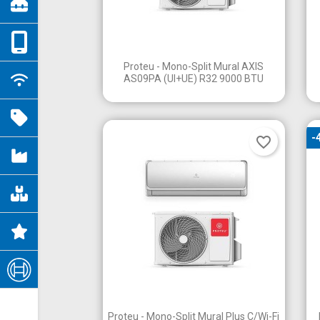

Vista rápida
Proteu - Mono-Split Mural AXIS
AS09PA (UI+UE) R32 9000 BTU
-
favorite_border

Vista rápida
Proteu - Mono-Split Mural Plus C/Wi-Fi