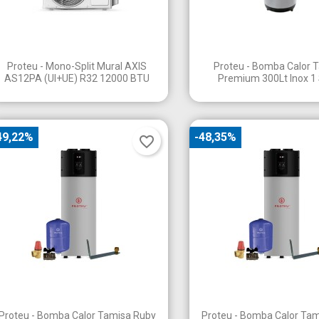


Vista rápida
Vista rápid
Proteu - Mono-Split Mural AXIS
Proteu - Bomba Calor 
AS12PA (UI+UE) R32 12000 BTU
Premium 300Lt Inox 1 
49,22%
-48,35%
favorite_border


Vista rápida
Vista rápid
Proteu - Bomba Calor Tamisa Ruby
Proteu - Bomba Calor Ta