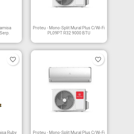

a
Vista rápida
Tamisa
Proteu - Mono-Split Mural Plus C/Wi-Fi
Serp.
PL09PT R32 9000 BTU
favorite_border
favorite_border

a
Vista rápida
misa Ruby
Proteu - Mono-Split Mural Plus C/Wi-Fi