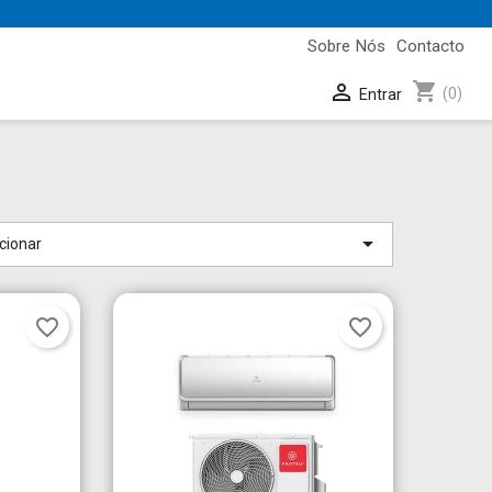
Sobre Nós
Contacto
shopping_cart

(0)
Entrar

cionar
favorite_border
favorite_border