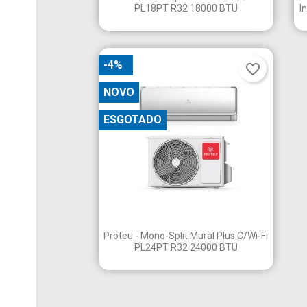
PL18PT R32 18000 BTU
I
-4%
favorite_border
NOVO
ESGOTADO

Vista rápida
Proteu - Mono-Split Mural Plus C/Wi-Fi
PL24PT R32 24000 BTU