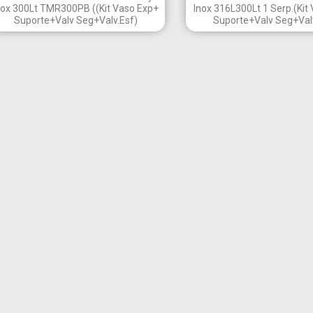
nox 300Lt TMR300PB ((Kit Vaso Exp+
Inox 316L300Lt 1 Serp.(Kit
Suporte+Valv Seg+Valv.Esf)
Suporte+Valv Seg+Valv