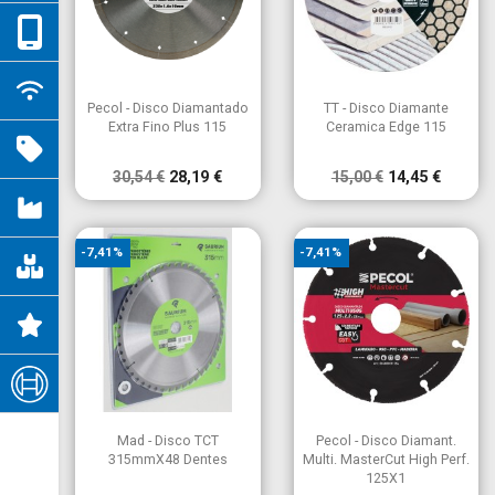


Vista rápida
Vista rápida
Pecol - Disco Diamantado
TT - Disco Diamante
Extra Fino Plus 115
Ceramica Edge 115
30,54 €
28,19 €
15,00 €
14,45 €
-7,41%
-7,41%


Vista rápida
Vista rápida
Mad - Disco TCT
Pecol - Disco Diamant.
315mmX48 Dentes
Multi. MasterCut High Perf.
125X1