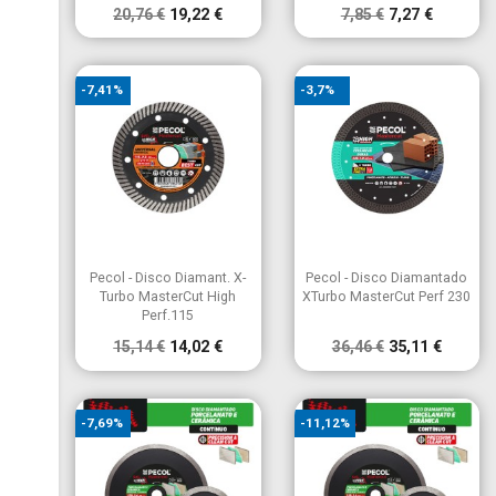
20,76 €
19,22 €
7,85 €
7,27 €
-7,41%
-3,7%


Vista rápida
Vista rápida
Pecol - Disco Diamant. X-
Pecol - Disco Diamantado
Turbo MasterCut High
XTurbo MasterCut Perf 230
Perf.115
15,14 €
14,02 €
36,46 €
35,11 €
-7,69%
-11,12%