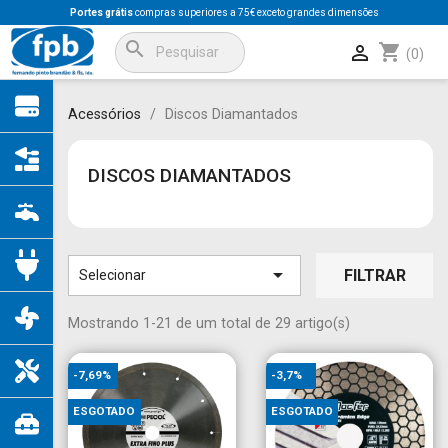
Portes grátis
compras superiores a 75€ exceto grandes dimensões
search
shopping_cart

(0)
Acessórios
Discos Diamantados
DISCOS DIAMANTADOS

FILTRAR
Selecionar
Mostrando 1-21 de um total de 29 artigo(s)
-7,69%
-3,7%
ESGOTADO
ESGOTADO