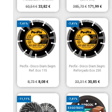
2608900657
60,54 €
33,82 €
385,73 €
171,99 €
-7,41%
-7,41%


Vista rápida
Vista rápida
Pecfix - Disco Diam.Segm.
Pecfix - Disco Diam.Segm.
Ref. Eco 115
Reforçado Eco 230
8,73 €
8,08 €
33,31 €
30,85 €
-11,11%
-7,41%
ESGOTADO