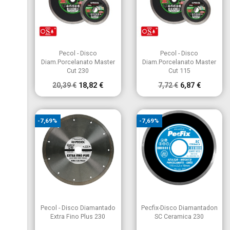


Vista rápida
Vista rápida
Pecol - Disco
Pecol - Disco
Diam.Porcelanato Master
Diam.Porcelanato Master
Cut 230
Cut 115
20,39 €
18,82 €
7,72 €
6,87 €
-7,69%
-7,69%


Vista rápida
Vista rápida
Pecol - Disco Diamantado
Pecfix-Disco Diamantadon
Extra Fino Plus 230
SC Ceramica 230