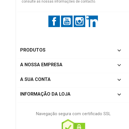
consulte as nossas informações de contacto.
Facebook
YouTube
Instagram
LinkedIn

PRODUTOS

A NOSSA EMPRESA

A SUA CONTA
keyboard_arrow_down
INFORMAÇÃO DA LOJA
Navegação segura com certificado SSL