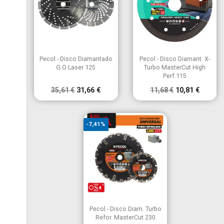


Vista rápida
Vista rápida
Pecol - Disco Diamantado
Pecol - Disco Diamant. X-
G.O Laser 125
Turbo MasterCut High
Perf.115
35,61 €
31,66 €
11,68 €
10,81 €
-7,41%

Vista rápida
Pecol - Disco Diam. Turbo
Refor. MasterCut 230