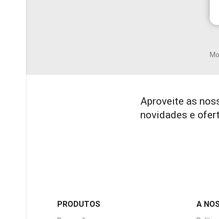
add_circle_outline
Mos
Aproveite as nos
novidades e ofer
PRODUTOS
A NO