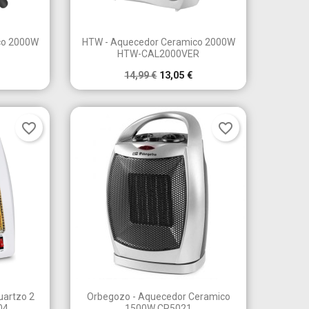

a
Vista rápida
co 2000W
HTW - Aquecedor Ceramico 2000W
HTW-CAL2000VER
14,99 €
13,05 €
favorite_border
favorite_border
×
×
×
×

a
Vista rápida
uartzo 2
Orbegozo - Aquecedor Ceramico
04
1500W CR5021