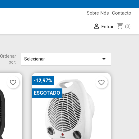
Sobre Nós
Contacto
shopping_cart

(0)
Entrar
Ordenar

Selecionar
por:
-12,97%
favorite_border
favorite_border
ESGOTADO