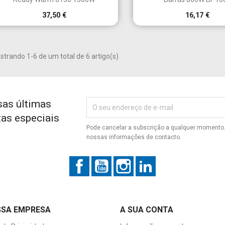
Criar nova lista
37,50 €
16,17 €
((cancelText))
((modalDeleteText))
Cancelar
Entrar
Cancelar
Criar lista de desejos
trando 1-6 de um total de 6 artigo(s)
sas últimas
tas especiais
Pode cancelar a subscrição a qualquer momento. 
nossas informações de contacto.
Facebook
YouTube
Instagram
LinkedIn
SSA EMPRESA
A SUA CONTA