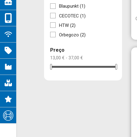
Blaupunkt
(1)
CECOTEC
(1)
HTW
(2)
Orbegozo
(2)
Preço
13,00 € - 37,00 €
Cr
En
((
É n
Nom
Ad
((
des