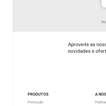
add_circle_outline
Mos
Aproveite as nos
novidades e ofer
PRODUTOS
A NO
Promoção
Polític