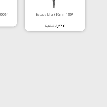

a
Vista rápida
00064
Estaca Idra 310mm 180º
5,45 €
3,27 €
×
×
×
×