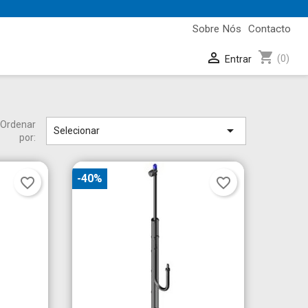
Sobre Nós
Contacto
shopping_cart

(0)
Entrar
Ordenar

Selecionar
por:
-40%
favorite_border
favorite_border