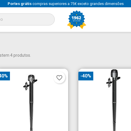
Portes grátis
compras superiores a 75€ exceto grandes dimensões
istem 4 produtos.
40%
-40%
favorite_border