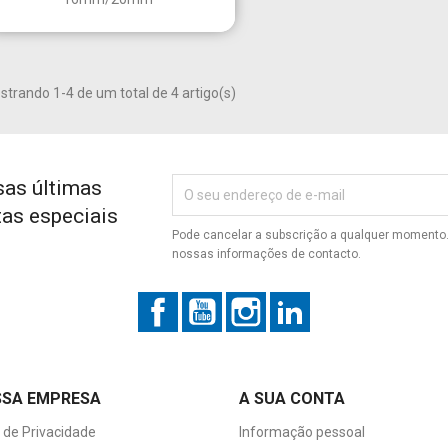
Criar nova lista
((cancelText))
((modalDeleteText))
Cancelar
Entrar
Cancelar
Criar lista de desejos
trando 1-4 de um total de 4 artigo(s)
sas últimas
tas especiais
Pode cancelar a subscrição a qualquer momento. 
nossas informações de contacto.
Facebook
YouTube
Instagram
LinkedIn
SSA EMPRESA
A SUA CONTA
a de Privacidade
Informação pessoal