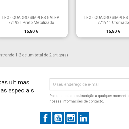


Vista rápida
Vista rápid
LEG - QUADRO SIMPLES GALEA
LEG - QUADRO SIMPLES
771931 Preto Metalizado
771941 Cromado
16,80 €
16,80 €
iar lista de desejos
trar
modalTitle))
trando 1-2 de um total de 2 artigo(s)
ecessário ter sessão iniciada para guardar produtos na sua lista de
e da lista de desejos
icionar à Lista de desejos
confirmMessage))
ejos.
Criar nova lista
sas últimas
((cancelText))
((modalDeleteText))
Cancelar
Entrar
tas especiais
Cancelar
Criar lista de desejos
Pode cancelar a subscrição a qualquer momento. 
nossas informações de contacto.
Facebook
YouTube
Instagram
LinkedIn