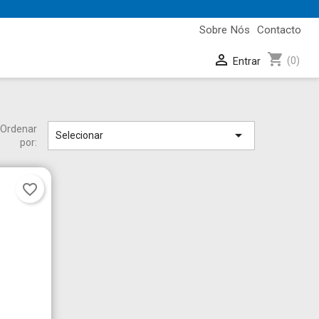
Sobre Nós
Contacto
shopping_cart

(0)
Entrar
Ordenar

Selecionar
por:
favorite_border