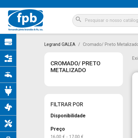
search
Legrand GALEA
Cromado/ Preto Metalizad
Ex
CROMADO/ PRETO
METALIZADO
FILTRAR POR
Disponibilidade
Preço
16,00 € - 17,00 €