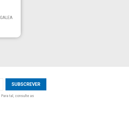
a
 GALEA
×
×
×
×
Para tal, consulte as