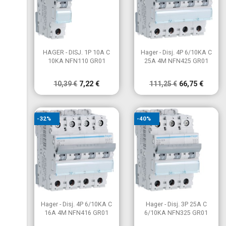


Vista rápida
Vista rápida
HAGER - DISJ. 1P 10A C
Hager - Disj. 4P 6/10KA C
10KA NFN110 GR01
25A 4M NFN425 GR01
10,39 €
7,22 €
111,25 €
66,75 €
-32%
-40%


Vista rápida
Vista rápida
Hager - Disj. 4P 6/10KA C
Hager - Disj. 3P 25A C
16A 4M NFN416 GR01
6/10KA NFN325 GR01