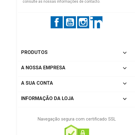
consulte as nossas informações de contacto.
Facebook
YouTube
Instagram
LinkedIn

PRODUTOS

A NOSSA EMPRESA

A SUA CONTA
keyboard_arrow_down
INFORMAÇÃO DA LOJA
Navegação segura com certificado SSL