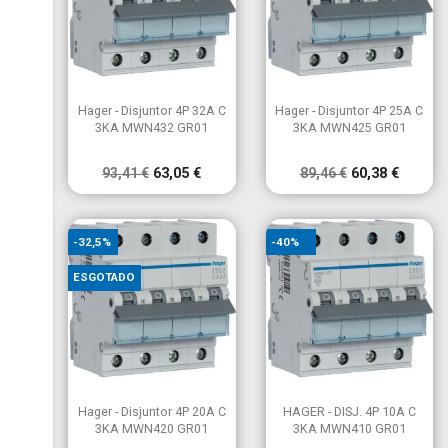
×
Criar lista de desejos
×
Entrar
×
((modalTitle))
×
É necessário ter sessão iniciada para guardar produtos na
Nome da lista de desejos
Adicionar à Lista de desejos
((confirmMessage))
sua lista de desejos.


Vista rápida
Vista rápida
Hager - Disjuntor 4P 32A C
Hager - Disjuntor 4P 25A C
3KA MWN432 GR01
3KA MWN425 GR01
add_circle_outline
Criar nova lista
((cancelText))
((modalDeleteText))
Cancelar
Entrar
Cancelar
Criar lista de desejos
93,41 €
63,05 €
89,46 €
60,38 €
-32,5%
-40%
ESGOTADO


Vista rápida
Vista rápida
Hager - Disjuntor 4P 20A C
HAGER - DISJ. 4P 10A C
3KA MWN420 GR01
3KA MWN410 GR01