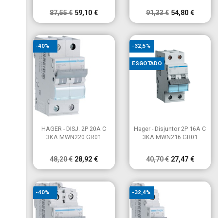
87,55 €
59,10 €
91,33 €
54,80 €
-40%
-32,5%
ESGOTADO


Vista rápida
Vista rápida
HAGER - DISJ. 2P 20A C
Hager - Disjuntor 2P 16A C
3KA MWN220 GR01
3KA MWN216 GR01
48,20 €
28,92 €
40,70 €
27,47 €
-40%
-32,4%