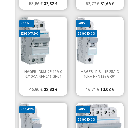
53,86 €
32,32 €
52,77 €
31,66 €
-30%
-40%
ESGOTADO
ESGOTADO


Vista rápida
Vista rápida
HAGER - DISJ. 2P 16A C
HAGER - DISJ. 1P 25A C
6/10KA NFN216 GR01
10KA NFN125 GR01
46,90 €
32,83 €
16,71 €
10,02 €
-30,49%
-40%
ESGOTADO