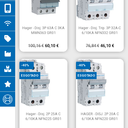


Vista rápida
Vista rápida
Hager - Disj. 3P 63A C 3KA
Hager - Disj. Trip. 3P 32A-C
MWN363 GR01
6/10KA NFN332 GR01
100,16 €
60,10 €
76,84 €
46,10 €
-40%
-40%
ESGOTADO
ESGOTADO


Vista rápida
Vista rápida
Hager - Disj. 2P 25A C
HAGER - DISJ. 2P 20A C
6/10KA NFN225 GR01
6/10KA NFN220 GR01