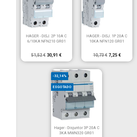


Vista rápida
Vista rápida
HAGER - DISJ. 2P 10A C
HAGER - DISJ. 1P 20A C
6/10KA NFN210 GR01
10KA NFN120 GR01
51,52 €
30,91 €
10,73 €
7,25 €
-32,14%
ESGOTADO

Vista rápida
Hager - Disjuntor 3P 20A C
3KA MWN320 GR01