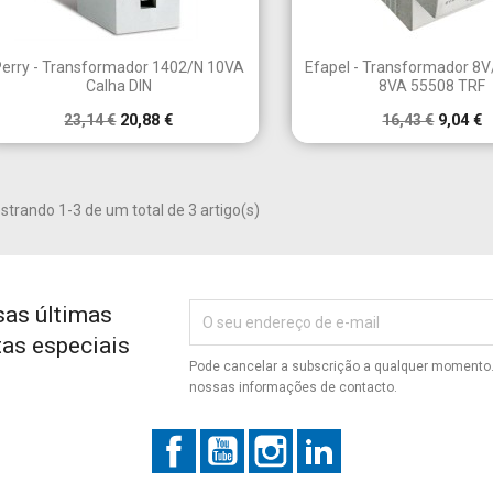


Vista rápida
Vista rápid
Perry - Transformador 1402/N 10VA
Efapel - Transformador 8
Calha DIN
8VA 55508 TRF
23,14 €
20,88 €
16,43 €
9,04 €
iar lista de desejos
trar
modalTitle))
trando 1-3 de um total de 3 artigo(s)
ecessário ter sessão iniciada para guardar produtos na sua lista de
e da lista de desejos
icionar à Lista de desejos
confirmMessage))
ejos.
Criar nova lista
sas últimas
((cancelText))
((modalDeleteText))
Cancelar
Entrar
tas especiais
Cancelar
Criar lista de desejos
Pode cancelar a subscrição a qualquer momento. 
nossas informações de contacto.
Facebook
YouTube
Instagram
LinkedIn