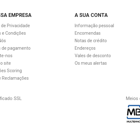
SSA EMPRESA
A SUA CONTA
a de Privacidade
Informação pessoal
 e Condições
Encomendas
Nós
Notas de crédito
 de pagamento
Endereços
te-nos
Vales de desconto
o site
Os meus alertas
ões Scoring
de Reclamações
ficado SSL
Meios 