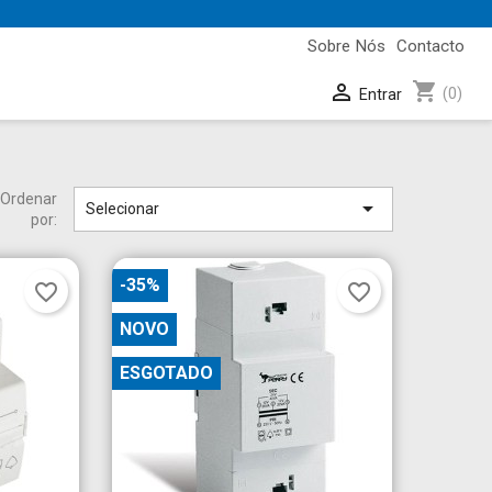
Sobre Nós
Contacto
shopping_cart

(0)
Entrar
Ordenar

Selecionar
por:
-35%
favorite_border
favorite_border
NOVO
ESGOTADO