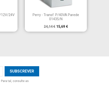

a
Vista rápida
V/12V/24V
Perry - Transf. P/40VA Parede
01435/N
24,14 €
15,69 €
×
×
×
×
Para tal, consulte as