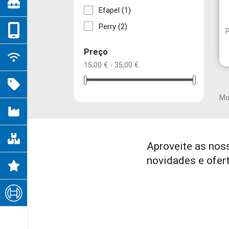
Efapel
(1)
Perry
(2)
Preço
15,00 € - 35,00 €
Cr
En
((
Mos
É n
Nom
Ad
((
des
add_circle_outline
Aproveite as nos
novidades e ofer