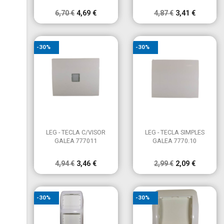
6,70 €
4,69 €
4,87 €
3,41 €
-30%
-30%


Vista rápida
Vista rápida
LEG - TECLA C/VISOR
LEG - TECLA SIMPLES
GALEA 777011
GALEA 7770.10
4,94 €
3,46 €
2,99 €
2,09 €
-30%
-30%