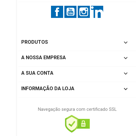
Facebook
YouTube
Instagram
LinkedIn

PRODUTOS

A NOSSA EMPRESA

A SUA CONTA
keyboard_arrow_down
INFORMAÇÃO DA LOJA
Navegação segura com certificado SSL