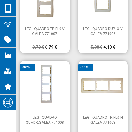


Vista rápida
Vista rápida
LEG - QUADRO TRIPL0 V
LEG - QUADRO DUPLO V
GALEA 771007
GALEA 771006
9,70 €
6,79 €
5,98 €
4,18 €
-30%
-30%


Vista rápida
Vista rápida
LEG - QUADRO
LEG - QUADRO TRIPL0 H
QUADR.GALEA 771008
GALEA 771003