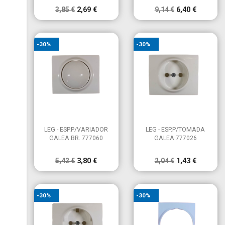
3,85 €
2,69 €
9,14 €
6,40 €
-30%
-30%


Vista rápida
Vista rápida
LEG - ESP.P/VARIADOR
LEG - ESP.P/TOMADA
GALEA BR. 777060
GALEA 777026
5,42 €
3,80 €
2,04 €
1,43 €
-30%
-30%
×
Criar lista de desejos