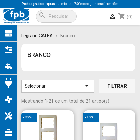
Portes grátis
compras superiores a 75€ exceto grandes dimensões
search
shopping_cart

(0)
Legrand GALEA
Branco
BRANCO

FILTRAR
Selecionar
Mostrando 1-21 de um total de 21 artigo(s)
-30%
-30%