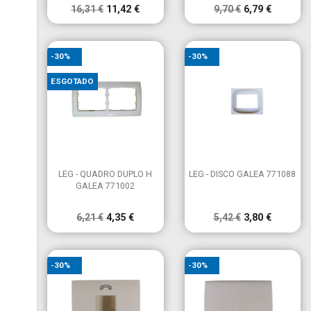
16,31 €
11,42 €
9,70 €
6,79 €
-30%
-30%
ESGOTADO


Vista rápida
Vista rápida
LEG - QUADRO DUPLO H
LEG - DISCO GALEA 771088
GALEA 771002
6,21 €
4,35 €
5,42 €
3,80 €
-30%
-30%