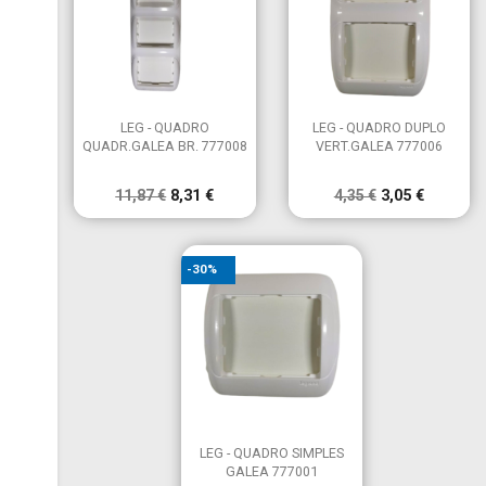


Vista rápida
Vista rápida
LEG - QUADRO
LEG - QUADRO DUPLO
QUADR.GALEA BR. 777008
VERT.GALEA 777006
11,87 €
8,31 €
4,35 €
3,05 €
-30%

Vista rápida
LEG - QUADRO SIMPLES
GALEA 777001