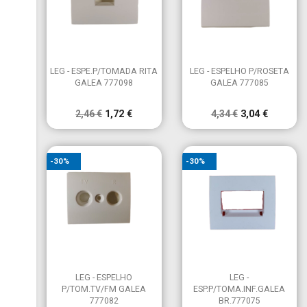


Vista rápida
Vista rápida
LEG - ESPE.P/TOMADA RITA
LEG - ESPELHO P/ROSETA
GALEA 777098
GALEA 777085
2,46 €
1,72 €
4,34 €
3,04 €
-30%
-30%


Vista rápida
Vista rápida
LEG - ESPELHO
LEG -
P/TOM.TV/FM GALEA
ESP.P/TOMA.INF.GALEA
777082
BR.777075