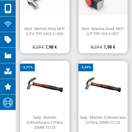


Vista rápida
Vista rápida
Mad - Martelo Bola MHT
Mad - Marreta Quad. MHT
C/FV TPR 24OZ 61428
C/P TPR 1KG 61057
8,29 €
7,98 €
8,29 €
7,98 €
-3,71%
-3,69%


Vista rápida
Vista rápida
Sady - Martelo
Sady - Martelo S/Americano
S/Amerticano C/Fibra
C/Fibra 23MM 15123
25MM 15125