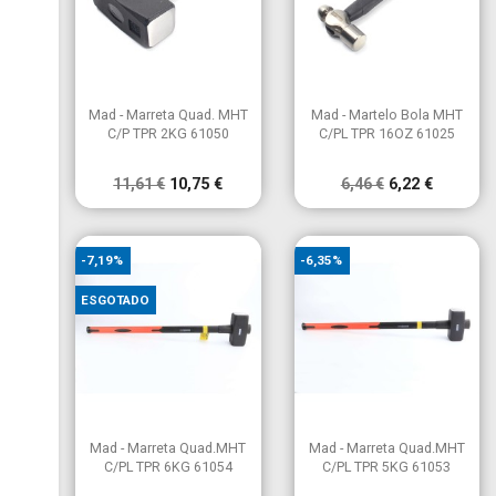


Vista rápida
Vista rápida
Mad - Marreta Quad. MHT
Mad - Martelo Bola MHT
C/P TPR 2KG 61050
C/PL TPR 16OZ 61025
11,61 €
10,75 €
6,46 €
6,22 €
-7,19%
-6,35%
ESGOTADO


Vista rápida
Vista rápida
Mad - Marreta Quad.MHT
Mad - Marreta Quad.MHT
C/PL TPR 6KG 61054
C/PL TPR 5KG 61053
×
Criar lista de desejos
×