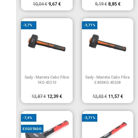
10,04 €
9,67 €
9,19 €
8,85 €
-3,7%
-3,71%


Vista rápida
Vista rápida
Sady - Marreta Cabo Fibra
Sady - Marreta Cabo Fibra
1KG 45210
0.800KG 45208
12,87 €
12,39 €
12,02 €
11,57 €
-7,4%
-3,71%
ESGOTADO