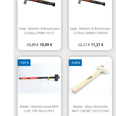


Vista rápida
Vista rápida
Sady - Martelo S/Americano
Sady - Martelo S/Americano
C/Fibra 27MM 15127
C/Fibra 29MM 5109044
10,89 €
10,09 €
12,11 €
11,21 €
-7,41%
-7,43%


Vista rápida
Vista rápida
Mader - Marreta Quad.MHT
Mader - Maço Borracha
C/PL TPR 3KG 61051
MHT C/M BR 12OZ 61060