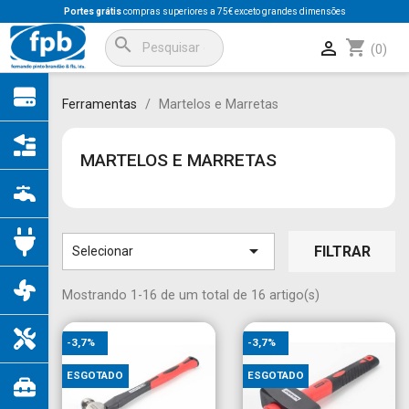
Portes grátis
compras superiores a 75€ exceto grandes dimensões
search
shopping_cart

(0)
Ferramentas
Martelos e Marretas
MARTELOS E MARRETAS

FILTRAR
Selecionar
Mostrando 1-16 de um total de 16 artigo(s)
-3,7%
-3,7%
ESGOTADO
ESGOTADO