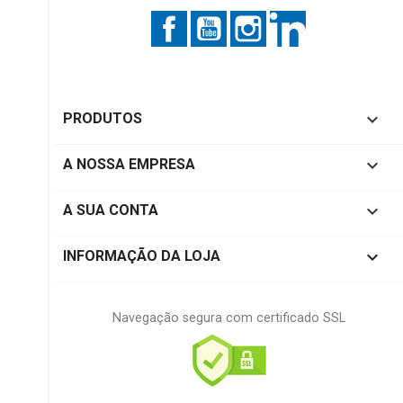
Facebook
YouTube
Instagram
LinkedIn

PRODUTOS

A NOSSA EMPRESA

A SUA CONTA
keyboard_arrow_down
INFORMAÇÃO DA LOJA
Navegação segura com certificado SSL