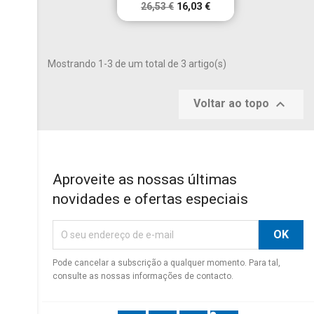
×
((modalTitle))
26,53 €
16,03 €
×
É necessário ter sessão iniciada para guardar produtos na
Nome da lista de desejos
Adicionar à Lista de desejos
((confirmMessage))
sua lista de desejos.
Mostrando 1-3 de um total de 3 artigo(s)
add_circle_outline
Criar nova lista
((cancelText))
((modalDeleteText))
Cancelar
Entrar
Cancelar
Criar lista de desejos

Voltar ao topo
Aproveite as nossas últimas
novidades e ofertas especiais
Pode cancelar a subscrição a qualquer momento. Para tal,
consulte as nossas informações de contacto.