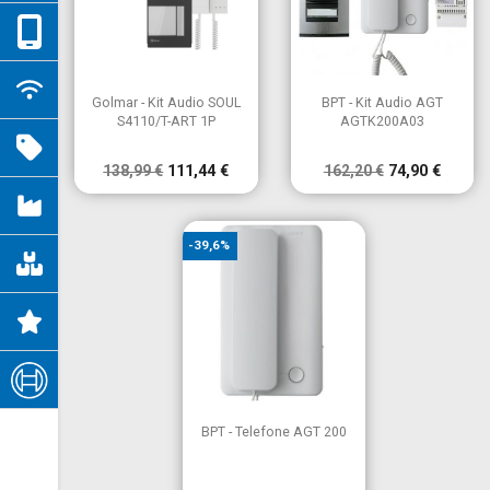


Vista rápida
Vista rápida
Golmar - Kit Audio SOUL
BPT - Kit Audio AGT
S4110/T-ART 1P
AGTK200A03
138,99 €
111,44 €
162,20 €
74,90 €
-39,6%

Vista rápida
BPT - Telefone AGT 200
×
Criar lista de desejos
×
Entrar