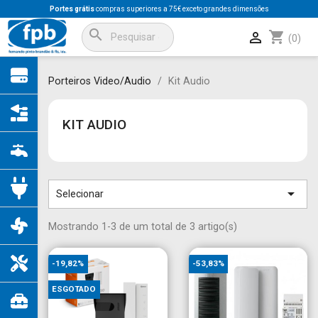
Portes grátis
compras superiores a 75€ exceto grandes dimensões
search
shopping_cart

(0)
Porteiros Video/Audio
Kit Audio
KIT AUDIO

Selecionar
Mostrando 1-3 de um total de 3 artigo(s)
-19,82%
-53,83%
ESGOTADO