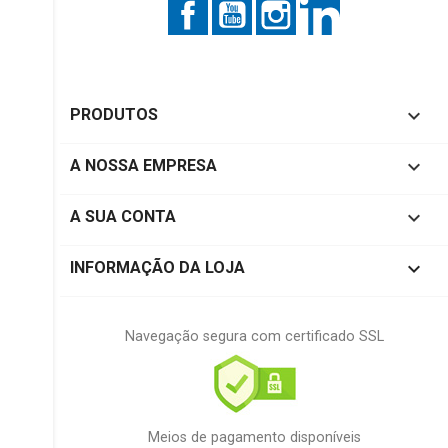
Facebook
YouTube
Instagram
LinkedIn

PRODUTOS

A NOSSA EMPRESA

A SUA CONTA
keyboard_arrow_down
INFORMAÇÃO DA LOJA
Navegação segura com certificado SSL
Meios de pagamento disponíveis