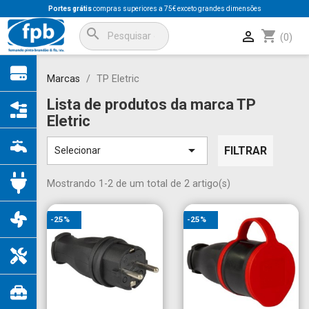
Portes grátis
compras superiores a 75€ exceto grandes dimensões
search
shopping_cart

(0)
Marcas
TP Eletric
Lista de produtos da marca TP
Eletric

FILTRAR
Selecionar
Mostrando 1-2 de um total de 2 artigo(s)
-25%
-25%