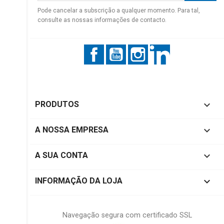
Pode cancelar a subscrição a qualquer momento. Para tal,
consulte as nossas informações de contacto.
Facebook
YouTube
Instagram
LinkedIn

PRODUTOS

A NOSSA EMPRESA

A SUA CONTA
keyboard_arrow_down
INFORMAÇÃO DA LOJA
Navegação segura com certificado SSL