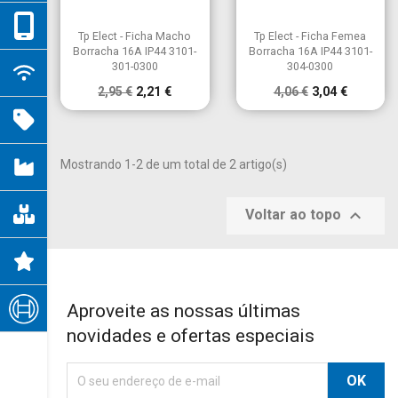


Vista rápida
Vista rápida
Tp Elect - Ficha Macho
Tp Elect - Ficha Femea
Borracha 16A IP44 3101-
Borracha 16A IP44 3101-
301-0300
304-0300
2,95 €
2,21 €
4,06 €
3,04 €
Mostrando 1-2 de um total de 2 artigo(s)

Voltar ao topo
Aproveite as nossas últimas
novidades e ofertas especiais