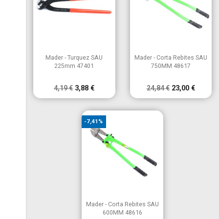


Vista rápida
Vista rápida
Mader - Turquez SAU
Mader - Corta Rebites SAU
225mm 47401
750MM 48617
4,19 €
3,88 €
24,84 €
23,00 €
-7,41%

Vista rápida
Mader - Corta Rebites SAU
600MM 48616