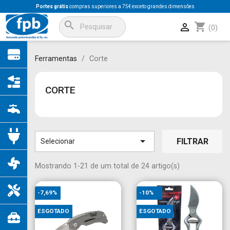
Portes grátis
compras superiores a 75€ exceto grandes dimensões
search
shopping_cart

(0)
Ferramentas
Corte
CORTE

FILTRAR
Selecionar
Mostrando 1-21 de um total de 24 artigo(s)
-7,69%
-10%
ESGOTADO
ESGOTADO