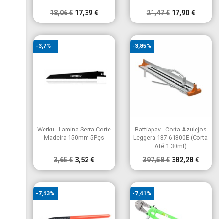
18,06 €
17,39 €
21,47 €
17,90 €
-3,7%
-3,85%


Vista rápida
Vista rápida
Werku - Lamina Serra Corte
Battiapav - Corta Azulejos
Madeira 150mm 5Pçs
Leggera 137 61300E (Corta
Até 1.30mt)
3,65 €
3,52 €
397,58 €
382,28 €
-7,43%
-7,41%