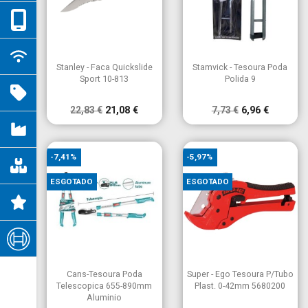


Vista rápida
Vista rápida
Stanley - Faca Quickslide
Stamvick - Tesoura Poda
Sport 10-813
Polida 9
22,83 €
21,08 €
7,73 €
6,96 €
-7,41%
-5,97%
ESGOTADO
ESGOTADO


Vista rápida
Vista rápida
Cans-Tesoura Poda
Super - Ego Tesoura P/Tubo
Telescopica 655-890mm
Plast. 0-42mm 5680200
Aluminio