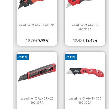


Vista rápida
Vista rápida
Laserline - X Ato UK 600.316
Laserline - X Ato UKR
600.308A
10,79 €
9,99 €
13,45 €
12,45 €
-7,41%
-7,41%


Vista rápida
Vista rápida
Laserline - X Ato CRX 25
Laserline - X Ato TK 300
600.307A
600.300A