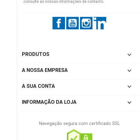
consulte as nossas informações de contacto.
Facebook
YouTube
Instagram
LinkedIn

PRODUTOS

A NOSSA EMPRESA

A SUA CONTA
keyboard_arrow_down
INFORMAÇÃO DA LOJA
Navegação segura com certificado SSL