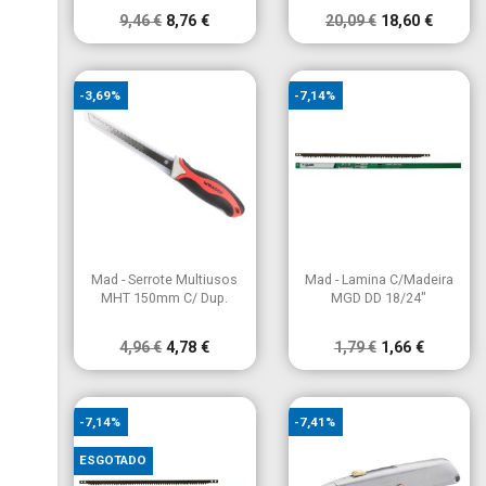
9,46 €
8,76 €
20,09 €
18,60 €
-3,69%
-7,14%


Vista rápida
Vista rápida
Mad - Serrote Multiusos
Mad - Lamina C/Madeira
MHT 150mm C/ Dup.
MGD DD 18/24"
4,96 €
4,78 €
1,79 €
1,66 €
-7,14%
-7,41%
ESGOTADO