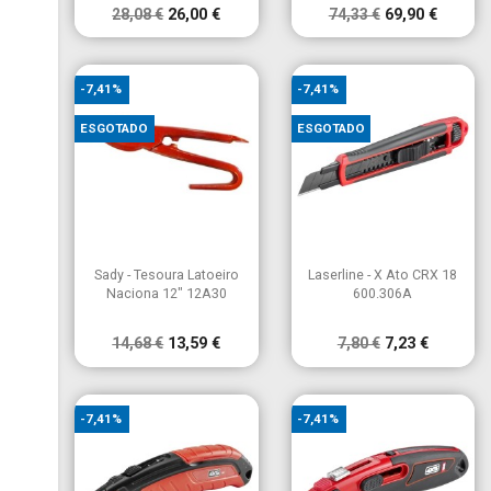
28,08 €
26,00 €
74,33 €
69,90 €
-7,41%
-7,41%
ESGOTADO
ESGOTADO


Vista rápida
Vista rápida
Sady - Tesoura Latoeiro
Laserline - X Ato CRX 18
Naciona 12" 12A30
600.306A
14,68 €
13,59 €
7,80 €
7,23 €
-7,41%
-7,41%