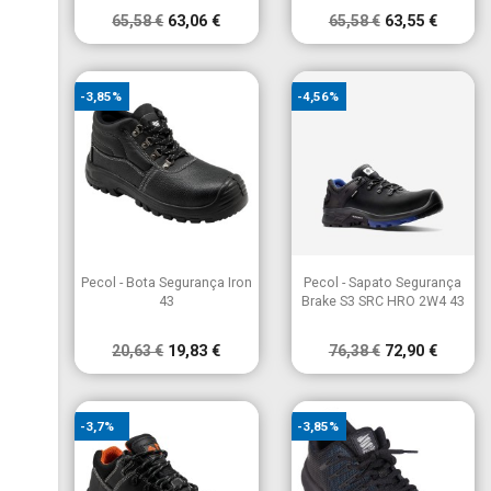
Cancelar
Criar lista de desejos
65,58 €
63,06 €
65,58 €
63,55 €
-3,85%
-4,56%


Vista rápida
Vista rápida
Pecol - Bota Segurança Iron
Pecol - Sapato Segurança
43
Brake S3 SRC HRO 2W4 43
20,63 €
19,83 €
76,38 €
72,90 €
-3,7%
-3,85%