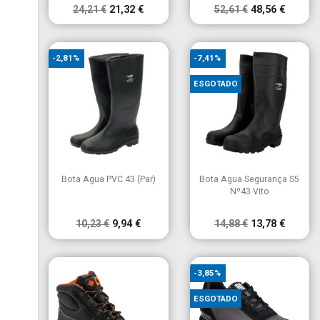
24,21 €
21,32 €
52,61 €
48,56 €
-2,81%
-7,41%
ESGOTADO


Vista rápida
Vista rápida
Bota Agua PVC 43 (Par)
Bota Agua Segurança S5
Nº43 Vito
10,23 €
9,94 €
14,88 €
13,78 €
-3,85%
ESGOTADO