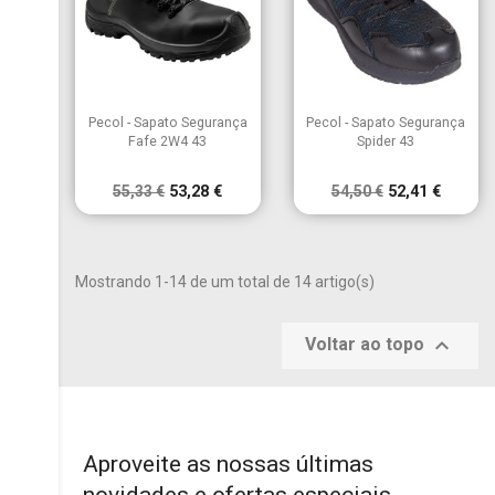


Vista rápida
Vista rápida
Pecol - Sapato Segurança
Pecol - Sapato Segurança
Fafe 2W4 43
Spider 43
55,33 €
53,28 €
54,50 €
52,41 €
Mostrando 1-14 de um total de 14 artigo(s)

Voltar ao topo
Aproveite as nossas últimas