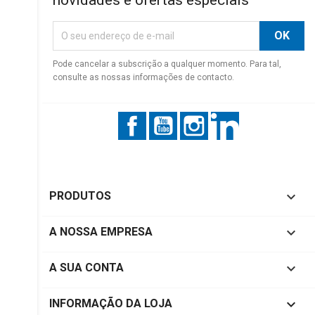
novidades e ofertas especiais
Pode cancelar a subscrição a qualquer momento. Para tal,
consulte as nossas informações de contacto.
Facebook
YouTube
Instagram
LinkedIn

PRODUTOS

A NOSSA EMPRESA

A SUA CONTA
keyboard_arrow_down
INFORMAÇÃO DA LOJA