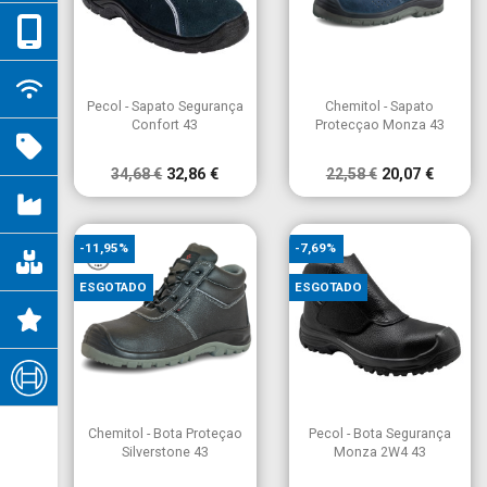


Vista rápida
Vista rápida
Pecol - Sapato Segurança
Chemitol - Sapato
Confort 43
Protecçao Monza 43
34,68 €
32,86 €
22,58 €
20,07 €
-11,95%
-7,69%
ESGOTADO
ESGOTADO


Vista rápida
Vista rápida
Chemitol - Bota Proteçao
Pecol - Bota Segurança
Silverstone 43
Monza 2W4 43