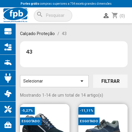
Portes grátis
compras superiores a 75€ exceto grandes dimensões
search
shopping_cart

(0)
Calçado Proteção
43
43

FILTRAR
Selecionar
Mostrando 1-14 de um total de 14 artigo(s)
-5,27%
-11,11%
ESGOTADO
ESGOTADO