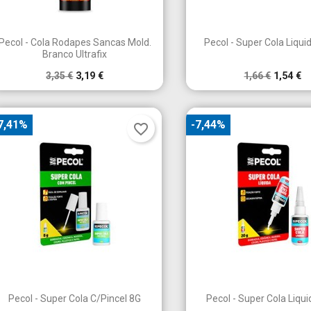


Vista rápida
Vista rápid
Pecol - Cola Rodapes Sancas Mold.
Pecol - Super Cola Liqui
Branco Ultrafix
3,35 €
3,19 €
1,66 €
1,54 €
7,41%
-7,44%
favorite_border


Vista rápida
Vista rápid
Pecol - Super Cola C/Pincel 8G
Pecol - Super Cola Liqu