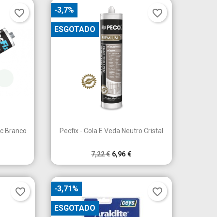
-3,7%
favorite_border
favorite_border
ESGOTADO

a
Vista rápida
ic Branco
Pecfix - Cola E Veda Neutro Cristal
7,22 €
6,96 €
×
×
-3,71%
×
favorite_border
favorite_border
ESGOTADO