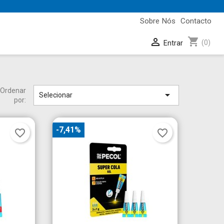
Sobre Nós
Contacto
shopping_cart

(0)
Entrar
Ordenar

Selecionar
por:
-7,41%
favorite_border
favorite_border