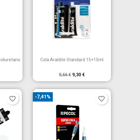
×

a
Vista rápida
oliuretano
Cola Araldite Standard 15+15ml
9,66 €
9,30 €
-7,41%
favorite_border
favorite_border