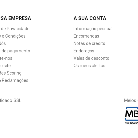
SSA EMPRESA
A SUA CONTA
a de Privacidade
Informação pessoal
 e Condições
Encomendas
Nós
Notas de crédito
 de pagamento
Endereços
te-nos
Vales de desconto
o site
Os meus alertas
ões Scoring
de Reclamações
ficado SSL
Meios 