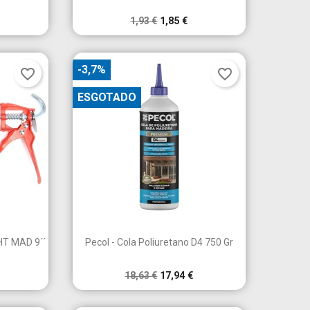
1,93 €
1,85 €
-3,7%
favorite_border
favorite_border
ESGOTADO

a
Vista rápida
HT MAD 9´´
Pecol - Cola Poliuretano D4 750 Gr
18,63 €
17,94 €