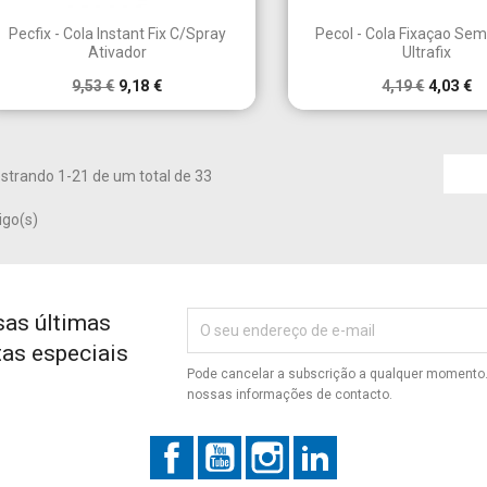


Vista rápida
Vista rápid
Pecfix - Cola Instant Fix C/Spray
Pecol - Cola Fixaçao Se
Ativador
Ultrafix
9,53 €
9,18 €
4,19 €
4,03 €
strando 1-21 de um total de 33
igo(s)
sas últimas
tas especiais
Pode cancelar a subscrição a qualquer momento. 
nossas informações de contacto.
Facebook
YouTube
Instagram
LinkedIn