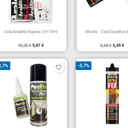


Vista rápida
Vista rápid
Cola Araldite Rapido 15+15ml
Ultrafix - Cola Espelhos
10,25 €
9,87 €
5,66 €
5,49 €
3,7%
-3,7%
favorite_border