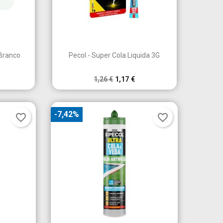

a
Vista rápida
 Branco
Pecol - Super Cola Liquida 3G
1,26 €
1,17 €
-7,42%
favorite_border
favorite_border