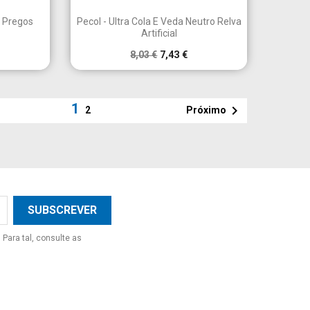

a
Vista rápida
m Pregos
Pecol - Ultra Cola E Veda Neutro Relva
Artificial
8,03 €
7,43 €
1

Próximo
2
Para tal, consulte as