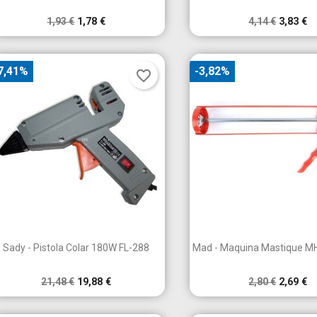
1,93 €
1,78 €
4,14 €
3,83 €
7,41%
-3,82%
favorite_border


Vista rápida
Vista rápid
Sady - Pistola Colar 180W FL-288
Mad - Maquina Mastique M
21,48 €
19,88 €
2,80 €
2,69 €