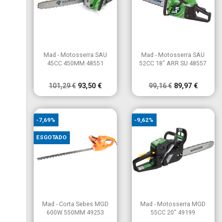
×
Criar lista de desejos
×
Entrar
×
((modalTitle))
×
É necessário ter sessão iniciada para guardar produtos na
Nome da lista de desejos
Adicionar à Lista de desejos
((confirmMessage))
sua lista de desejos.


Vista rápida
Vista rápida
Mad - Motosserra SAU
Mad - Motosserra SAU
45CC 450MM 48551
52CC 18" ARR SU 48557
add_circle_outline
Criar nova lista
((cancelText))
((modalDeleteText))
Cancelar
Entrar
Cancelar
Criar lista de desejos
101,29 €
93,50 €
99,16 €
89,97 €
-7,69%
-9,62%
ESGOTADO


Vista rápida
Vista rápida
Mad - Corta Sebes MGD
Mad - Motosserra MGD
600W 550MM 49253
55CC 20" 49199