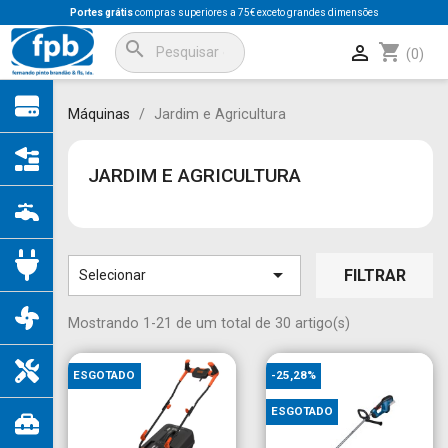
Portes grátis
compras superiores a 75€ exceto grandes dimensões
search
shopping_cart

(0)
Máquinas
Jardim e Agricultura
JARDIM E AGRICULTURA

FILTRAR
Selecionar
Mostrando 1-21 de um total de 30 artigo(s)
ESGOTADO
-25,28%
ESGOTADO