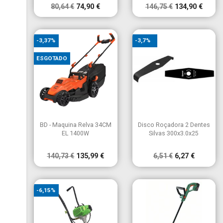
80,64 €
74,90 €
146,75 €
134,90 €
-3,37%
-3,7%
ESGOTADO


Vista rápida
Vista rápida
BD - Maquina Relva 34CM
Disco Roçadora 2 Dentes
EL 1400W
Silvas 300x3.0x25
140,73 €
135,99 €
6,51 €
6,27 €
-6,15%