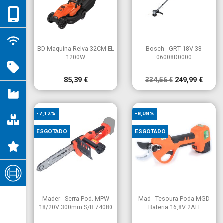


Vista rápida
Vista rápida
BD-Maquina Relva 32CM EL
Bosch - GRT 18V-33
1200W
06008D0000
85,39 €
334,56 €
249,99 €
-7,12%
-8,08%
ESGOTADO
ESGOTADO


Vista rápida
Vista rápida
Mader - Serra Pod. MPW
Mad - Tesoura Poda MGD
18/20V 300mm S/B 74080
Bateria 16,8V 2AH