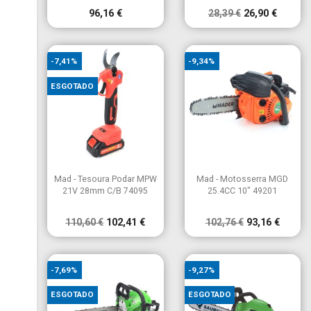
96,16 €
28,39 €
26,90 €
-7,41%
-9,34%
ESGOTADO


Vista rápida
Vista rápida
Mad - Tesoura Podar MPW
Mad - Motosserra MGD
21V 28mm C/B 74095
25.4CC 10" 49201
110,60 €
102,41 €
102,76 €
93,16 €
-7,69%
-9,27%
ESGOTADO
ESGOTADO