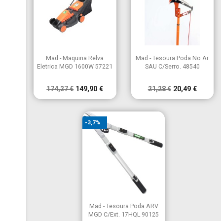


Vista rápida
Vista rápida
Mad - Maquina Relva
Mad - Tesoura Poda No Ar
Eletrica MGD 1600W 57221
SAU C/Serro. 48540
174,27 €
149,90 €
21,28 €
20,49 €
-3,7%

Vista rápida
Mad - Tesoura Poda ARV
MGD C/Ext. 17HQL 90125