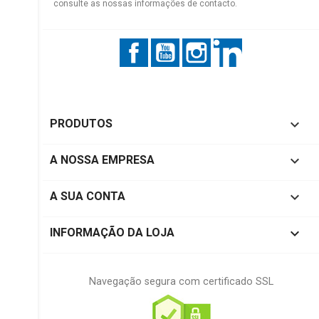
consulte as nossas informações de contacto.
Facebook
YouTube
Instagram
LinkedIn

PRODUTOS

A NOSSA EMPRESA

A SUA CONTA
keyboard_arrow_down
INFORMAÇÃO DA LOJA
Navegação segura com certificado SSL