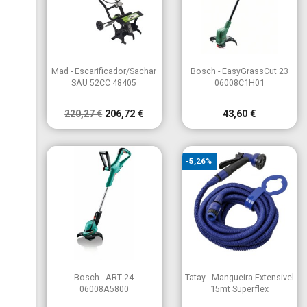


Vista rápida
Vista rápida
Mad - Escarificador/Sachar
Bosch - EasyGrassCut 23
SAU 52CC 48405
06008C1H01
220,27 €
206,72 €
43,60 €
-5,26%


Vista rápida
Vista rápida
Bosch - ART 24
Tatay - Mangueira Extensivel
06008A5800
15mt Superflex