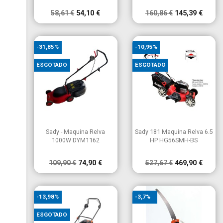
58,61 €
54,10 €
160,86 €
145,39 €
-31,85%
-10,95%
ESGOTADO
ESGOTADO


Vista rápida
Vista rápida
Sady - Maquina Relva
Sady 181 Maquina Relva 6.5
1000W DYM1162
HP HG56SMH-BS
109,90 €
74,90 €
527,67 €
469,90 €
-13,98%
-3,7%
ESGOTADO