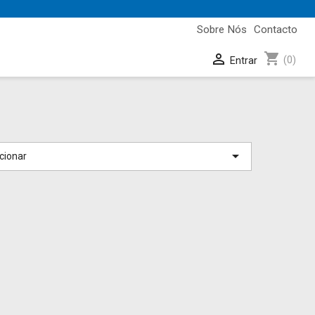
Sobre Nós
Contacto
shopping_cart

(0)
Entrar

cionar