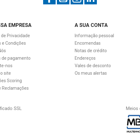
SSA EMPRESA
A SUA CONTA
a de Privacidade
Informação pessoal
 e Condições
Encomendas
Nós
Notas de crédito
 de pagamento
Endereços
te-nos
Vales de desconto
o site
Os meus alertas
ões Scoring
de Reclamações
ficado SSL
Meios 