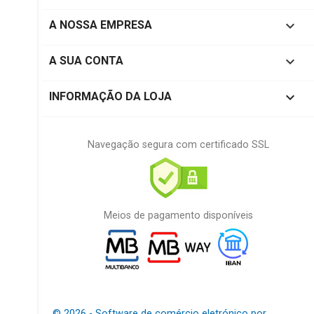

A NOSSA EMPRESA

A SUA CONTA
keyboard_arrow_down
INFORMAÇÃO DA LOJA
Navegação segura com certificado SSL
Meios de pagamento disponíveis
© 2026 - Software de comércio eletrónico por