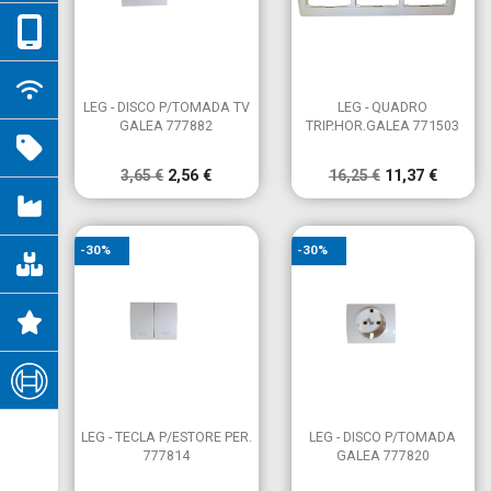


Vista rápida
Vista rápida
LEG - DISCO P/TOMADA TV
LEG - QUADRO
GALEA 777882
TRIP.HOR.GALEA 771503
3,65 €
2,56 €
16,25 €
11,37 €
-30%
-30%


Vista rápida
Vista rápida
LEG - TECLA P/ESTORE PER.
LEG - DISCO P/TOMADA
777814
GALEA 777820