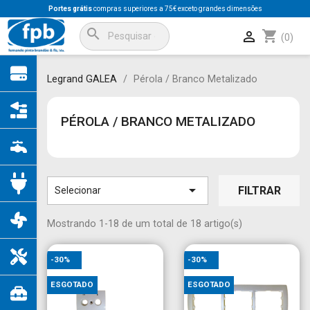
Portes grátis
compras superiores a 75€ exceto grandes dimensões
search
shopping_cart

(0)
Legrand GALEA
Pérola / Branco Metalizado
PÉROLA / BRANCO METALIZADO

FILTRAR
Selecionar
Mostrando 1-18 de um total de 18 artigo(s)
-30%
-30%
ESGOTADO
ESGOTADO