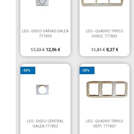


Vista rápida
Vista rápida
LEG - DISCO VARIAD.GALEA
LEG - QUADRO TRIPLO
777859
HORIZ. 777803
17,23 €
12,06 €
11,81 €
8,27 €
-30%
-30%


Vista rápida
Vista rápida
LEG - DISCO CENTRAL
LEG - QUADRO TRIPLO
GALEA 777852
VERT. 777807