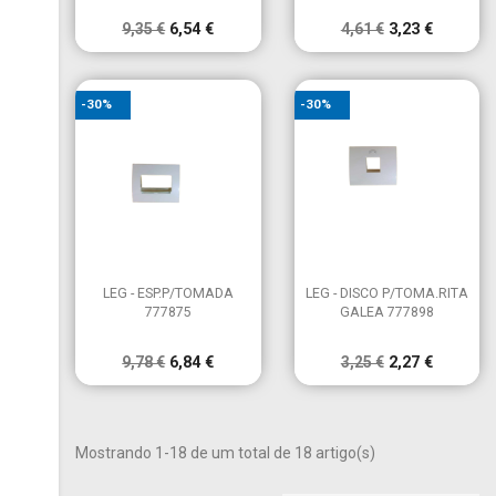
9,35 €
6,54 €
4,61 €
3,23 €
-30%
-30%


Vista rápida
Vista rápida
LEG - ESP.P/TOMADA
LEG - DISCO P/TOMA.RITA
777875
GALEA 777898
9,78 €
6,84 €
3,25 €
2,27 €
Mostrando 1-18 de um total de 18 artigo(s)