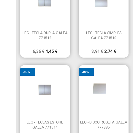


Vista rápida
Vista rápida
LEG - TECLA DUPLA GALEA
LEG - TECLA SIMPLES
771512
GALEA 771510
6,36 €
4,45 €
3,91 €
2,74 €
-30%
-30%


Vista rápida
Vista rápida
LEG - TECLAS ESTORE
LEG - DISCO ROSETA GALEA
GALEA 771514
777885