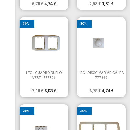
6,78 €
4,74 €
2,58 €
1,81 €
-30%
-30%


Vista rápida
Vista rápida
LEG - QUADRO DUPLO
LEG - DISCO VARIAD.GALEA
VERTI. 777806
777860
7,18 €
5,03 €
6,78 €
4,74 €
-30%
-30%