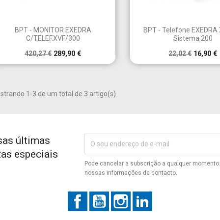


Vista rápida
Vista rápid
BPT - MONITOR EXEDRA
BPT - Telefone EXEDRA
C/TELEF.XVF/300
Sistema 200
420,27 €
289,90 €
22,02 €
16,90 €
iar lista de desejos
trar
modalTitle))
trando 1-3 de um total de 3 artigo(s)
ecessário ter sessão iniciada para guardar produtos na sua lista de
e da lista de desejos
icionar à Lista de desejos
confirmMessage))
ejos.
Criar nova lista
sas últimas
((cancelText))
((modalDeleteText))
Cancelar
Entrar
tas especiais
Cancelar
Criar lista de desejos
Pode cancelar a subscrição a qualquer momento. 
nossas informações de contacto.
Facebook
YouTube
Instagram
LinkedIn