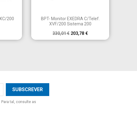

a
Vista rápida
 XC/200
BPT- Monitor EXEDRA C/Telef.
XVF/200 Sistema 200
330,01 €
203,78 €
×
×
×
×
Para tal, consulte as