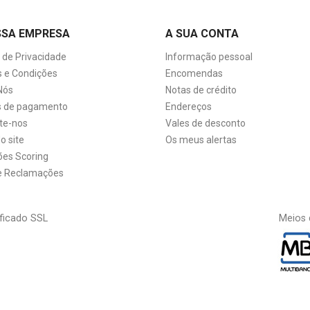
SSA EMPRESA
A SUA CONTA
a de Privacidade
Informação pessoal
 e Condições
Encomendas
Nós
Notas de crédito
 de pagamento
Endereços
te-nos
Vales de desconto
o site
Os meus alertas
ões Scoring
de Reclamações
ficado SSL
Meios 