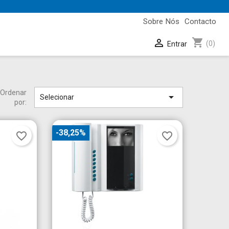
Sobre Nós
Contacto
shopping_cart

(0)
Entrar
Ordenar

Selecionar
por:
-38,25%
favorite_border
favorite_border