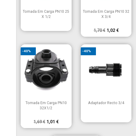


Vista rápida
Vista rápida
Tomada Em Carga PN10 25
Tomada Em Carga PN10 32
X 1/2
X 3/4
1,70 €
1,02 €
-40%
-40%


Vista rápida
Vista rápida
Tomada Em Carga PN10
Adaptador Recto 3/4
32X1/2
1,69 €
1,01 €