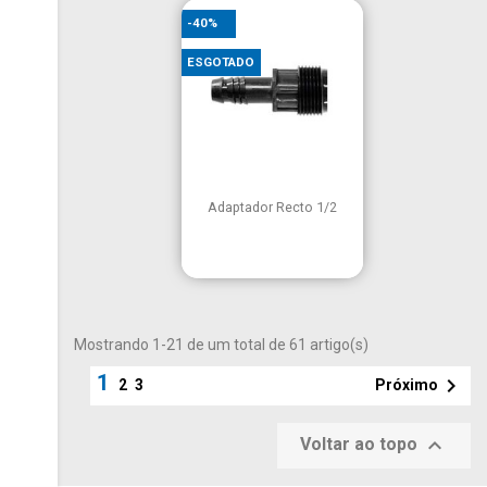
-40%
ESGOTADO

Vista rápida
Adaptador Recto 1/2
Mostrando 1-21 de um total de 61 artigo(s)
1

Próximo
2
3

Voltar ao topo