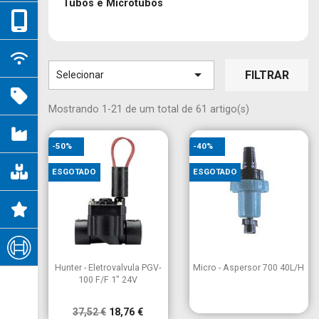
Tubos e Microtubos

FILTRAR
Selecionar
Mostrando 1-21 de um total de 61 artigo(s)
-50%
-40%
ESGOTADO
ESGOTADO


Vista rápida
Vista rápida
Hunter - Eletrovalvula PGV-
Micro - Aspersor 700 40L/H
100 F/F 1" 24V
37,52 €
18,76 €