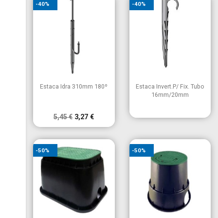
-40%
-40%


Vista rápida
Vista rápida
Estaca Idra 310mm 180º
Estaca Invert.P/ Fix. Tubo
16mm/20mm
5,45 €
3,27 €
-50%
-50%