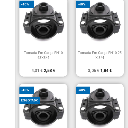
-40%
-40%


Vista rápida
Vista rápida
Tomada Em Carga PN10
Tomada Em Carga PN10 25
63X3/4
X 3/4
4,31 €
2,58 €
3,06 €
1,84 €
-40%
-40%
ESGOTADO