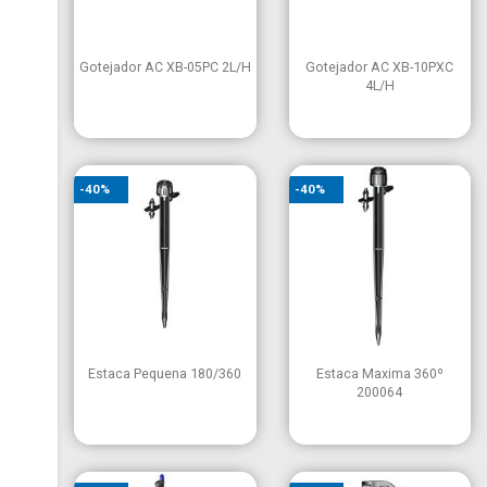


Vista rápida
Vista rápida
Gotejador AC XB-05PC 2L/h
Gotejador AC XB-10PXC
4L/h
-40%
-40%


Vista rápida
Vista rápida
Estaca Pequena 180/360
Estaca Maxima 360º
200064