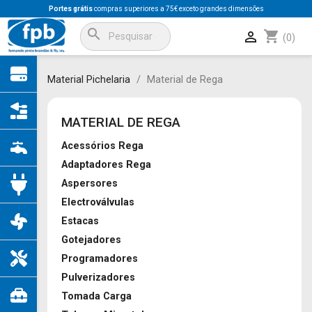
Portes grátis
compras superiores a 75€ exceto grandes dimensões
search
shopping_cart

(0)
Material Pichelaria
Material de Rega
MATERIAL DE REGA
Acessórios Rega
Adaptadores Rega
Aspersores
Electroválvulas
Estacas
Gotejadores
Programadores
Pulverizadores
Tomada Carga