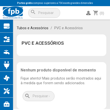
Portes grátis
compras superiores a 75€ exceto grandes dimensões
search
shopping_cart

(0)
Tubos e Acessórios
PVC e Acessórios
PVC E ACESSÓRIOS
Nenhum produto disponível de momento
Fique atento! Mais produtos serão mostrados aqui
à medida que forem sendo adicionados.
search