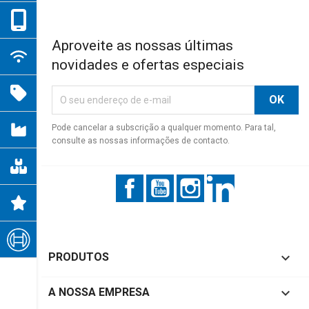
Aproveite as nossas últimas
novidades e ofertas especiais
×
Criar lista de desejos
×
Entrar
×
((modalTitle))
×
É necessário ter sessão iniciada para guardar produtos na
Nome da lista de desejos
Adicionar à Lista de desejos
((confirmMessage))
Pode cancelar a subscrição a qualquer momento. Para tal,
sua lista de desejos.
consulte as nossas informações de contacto.
add_circle_outline
Criar nova lista
((cancelText))
((modalDeleteText))
Cancelar
Entrar
Facebook
YouTube
Instagram
LinkedIn
Cancelar
Criar lista de desejos

PRODUTOS

A NOSSA EMPRESA