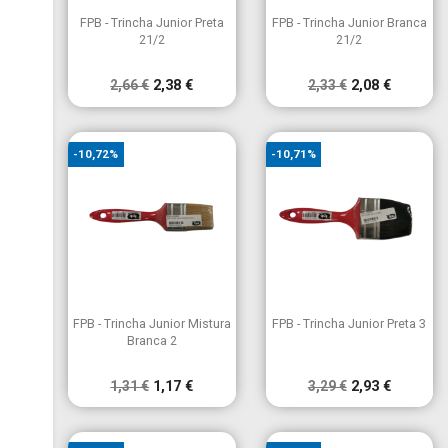


Vista rápida
Vista rápida
FPB - Trincha Junior Preta
FPB - Trincha Junior Branca
21/2
21/2
2,66 €
2,38 €
2,33 €
2,08 €
-10,72%
-10,71%


Vista rápida
Vista rápida
FPB - Trincha Junior Mistura
FPB - Trincha Junior Preta 3
Branca 2
1,31 €
1,17 €
3,29 €
2,93 €