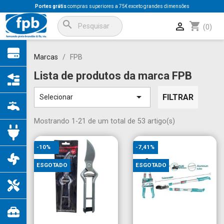
Portes grátis
compras superiores a 75€ exceto grandes dimensões
search
shopping_cart

(0)
Marcas
FPB
Lista de produtos da marca FPB

FILTRAR
Selecionar
Mostrando 1-21 de um total de 53 artigo(s)
-10%
-7,41%
ESGOTADO
ESGOTADO