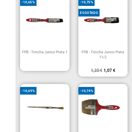
-10,65%
-10,75%
ESGOTADO


Vista rápida
Vista rápida
FPB - Trincha Junior Preta 1
FPB - Trincha Junior Preta
11/2
1,20 €
1,07 €
-10,69%
-10,74%