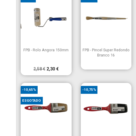


Vista rápida
Vista rápida
FPB - Rolo Angora 150mm
FPB - Pincel Super Redondo
Branco 16
2,58 €
2,30 €
-10,65%
-10,75%
ESGOTADO