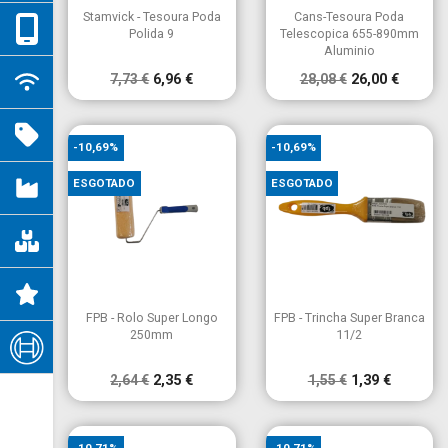


Vista rápida
Vista rápida
Stamvick - Tesoura Poda
Cans-Tesoura Poda
Polida 9
Telescopica 655-890mm
Aluminio
7,73 €
6,96 €
28,08 €
26,00 €
-10,69%
-10,69%
ESGOTADO
ESGOTADO


Vista rápida
Vista rápida
FPB - Rolo Super Longo
FPB - Trincha Super Branca
250mm
11/2
2,64 €
2,35 €
1,55 €
1,39 €