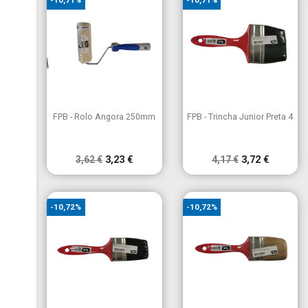
-10,71%
-10,71%


Vista rápida
Vista rápida
FPB - Rolo Angora 250mm
FPB - Trincha Junior Preta 4
3,62 €
3,23 €
4,17 €
3,72 €
-10,72%
-10,72%