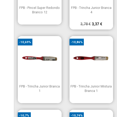


Vista rápida
Vista rápida
FPB - Pincel Super Redondo
FPB - Trincha Junior Branca
Branco 12
4
3,78 €
3,37 €
-10,69%
-10,86%


Vista rápida
Vista rápida
FPB - Trincha Junior Branca
FPB - Trincha Junior Mistura
1
Branca 1
-10,7%
-10,74%