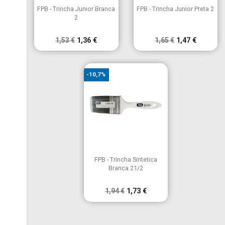


Vista rápida
Vista rápida
FPB - Trincha Junior Branca
FPB - Trincha Junior Preta 2
2
1,53 €
1,36 €
1,65 €
1,47 €
-10,7%

Vista rápida
FPB - Trincha Sintetica
Branca 21/2
1,94 €
1,73 €