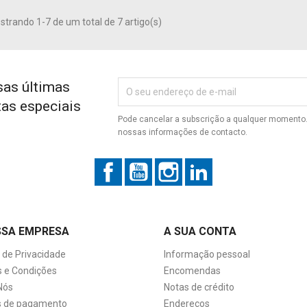
trando 1-7 de um total de 7 artigo(s)
sas últimas
tas especiais
Pode cancelar a subscrição a qualquer momento. 
nossas informações de contacto.
Facebook
YouTube
Instagram
LinkedIn
SSA EMPRESA
A SUA CONTA
a de Privacidade
Informação pessoal
 e Condições
Encomendas
Nós
Notas de crédito
 de pagamento
Endereços