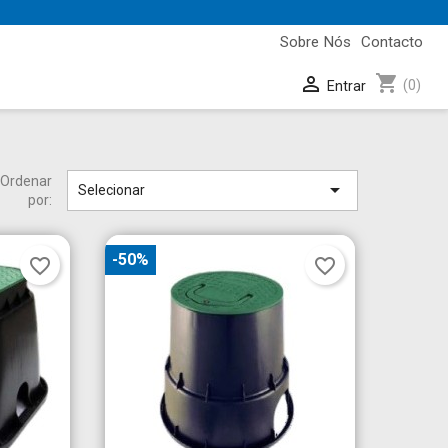
Sobre Nós
Contacto
shopping_cart

(0)
Entrar
Ordenar

Selecionar
por:
-50%
favorite_border
favorite_border