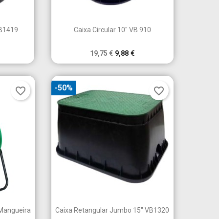

a
Vista rápida
VB1419
Caixa Circular 10" VB 910
19,75 €
9,88 €
-50%
favorite_border
favorite_border

a
Vista rápida
 Mangueira
Caixa Retangular Jumbo 15" VB1320