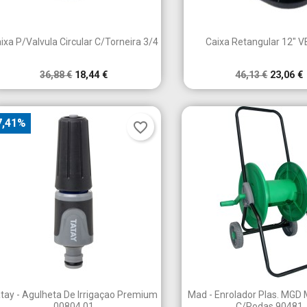


Vista rápida
Vista rápid
ixa P/Valvula Circular C/Torneira 3/4
Caixa Retangular 12" 
36,88 €
18,44 €
46,13 €
23,06 €
7,41%
favorite_border


Vista rápida
Vista rápid
tay - Agulheta De Irrigaçao Premium
Mad - Enrolador Plas. MGD
00804.01
C/Rodas 90481