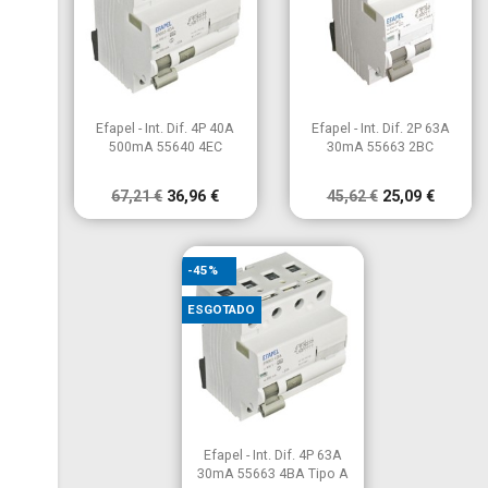


Vista rápida
Vista rápida
Efapel - Int. Dif. 4P 40A
Efapel - Int. Dif. 2P 63A
500mA 55640 4EC
30mA 55663 2BC
67,21 €
36,96 €
45,62 €
25,09 €
-45%
ESGOTADO

Vista rápida
Efapel - Int. Dif. 4P 63A
30mA 55663 4BA Tipo A