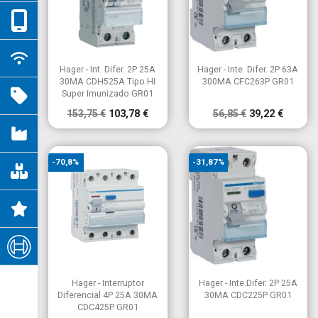


Vista rápida
Vista rápida
Hager - Int. Difer. 2P 25A
Hager - Inte. Difer. 2P 63A
30MA CDH525A Tipo HI
300MA CFC263P GR01
Super Imunizado GR01
153,75 €
103,78 €
56,85 €
39,22 €
-70,8%
-31,87%


Vista rápida
Vista rápida
Hager - Interruptor
Hager - Inte.Difer. 2P 25A
Diferencial 4P 25A 30MA
30MA CDC225P GR01
CDC425P GR01