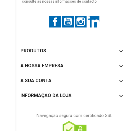
consulte as nossas informações de contacto.
Facebook
YouTube
Instagram
LinkedIn

PRODUTOS

A NOSSA EMPRESA

A SUA CONTA
keyboard_arrow_down
INFORMAÇÃO DA LOJA
Navegação segura com certificado SSL