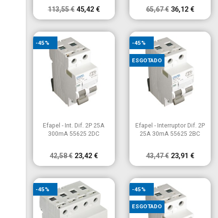
113,55 €
45,42 €
65,67 €
36,12 €
-45%
-45%
ESGOTADO


Vista rápida
Vista rápida
Efapel - Int. Dif. 2P 25A
Efapel - Interruptor Dif. 2P
300mA 55625 2DC
25A 30mA 55625 2BC
42,58 €
23,42 €
43,47 €
23,91 €
-45%
-45%
ESGOTADO