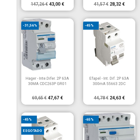
147,26 €
43,00 €
41,57 €
28,32 €
-31,56%
-45%


Vista rápida
Vista rápida
Hager - Inte.Difer. 2P 63A
Efapel - Int. Dif. 2P 63A
30MA CDC263P GR01
300mA 55663 2DC
69,65 €
47,67 €
44,78 €
24,63 €
-45%
-65%
ESGOTADO