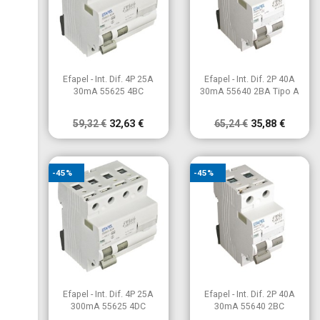
×
Criar lista de desejos
×
Entrar
×
((modalTitle))
×
É necessário ter sessão iniciada para guardar produtos na
Nome da lista de desejos
Adicionar à Lista de desejos
((confirmMessage))
sua lista de desejos.


Vista rápida
Vista rápida
Efapel - Int. Dif. 4P 25A
Efapel - Int. Dif. 2P 40A
30mA 55625 4BC
30mA 55640 2BA Tipo A
add_circle_outline
Criar nova lista
((cancelText))
((modalDeleteText))
Cancelar
Entrar
Cancelar
Criar lista de desejos
59,32 €
32,63 €
65,24 €
35,88 €
-45%
-45%


Vista rápida
Vista rápida
Efapel - Int. Dif. 4P 25A
Efapel - Int. Dif. 2P 40A
300mA 55625 4DC
30mA 55640 2BC