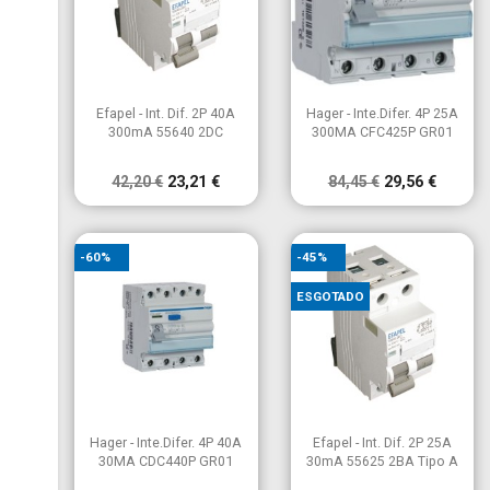


Vista rápida
Vista rápida
Efapel - Int. Dif. 2P 40A
Hager - Inte.Difer. 4P 25A
300mA 55640 2DC
300MA CFC425P GR01
42,20 €
23,21 €
84,45 €
29,56 €
-60%
-45%
ESGOTADO


Vista rápida
Vista rápida
Hager - Inte.Difer. 4P 40A
Efapel - Int. Dif. 2P 25A
30MA CDC440P GR01
30mA 55625 2BA Tipo A