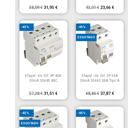
58,09 €
31,95 €
43,01 €
23,66 €
-45%
-45%
ESGOTADO


Vista rápida
Vista rápida
Efapel - Int. Dif. 4P 40A
Efapel - Int. Dif. 2P 63A
30mA 55640 4BC
30mA 55663 2BA Tipo A
57,28 €
31,51 €
68,86 €
37,87 €
-45%
-45%
ESGOTADO