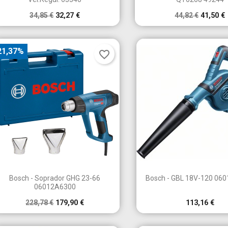
34,85 €
32,27 €
44,82 €
41,50 €
21,37%
favorite_border


Vista rápida
Vista rápid
Bosch - Soprador GHG 23-66
Bosch - GBL 18V-120 06
06012A6300
228,78 €
179,90 €
113,16 €