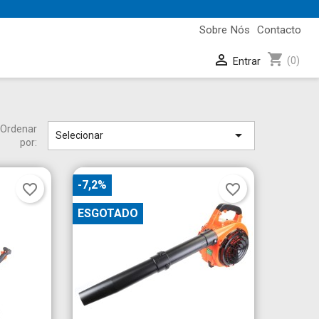
Sobre Nós
Contacto
shopping_cart

(0)
Entrar
Ordenar

Selecionar
por:
-7,2%
favorite_border
favorite_border
ESGOTADO