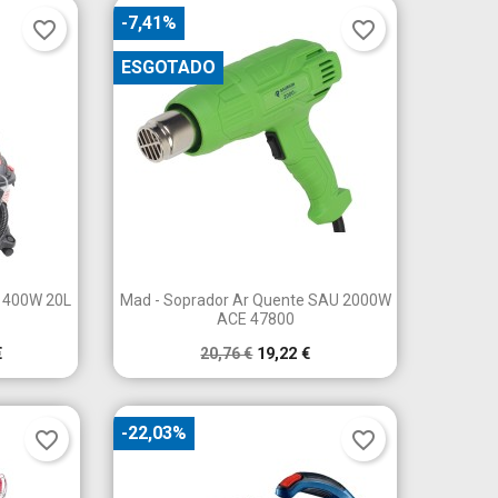
-7,41%
favorite_border
favorite_border
ESGOTADO
×
×
×
×

a
Vista rápida
 1400W 20L
Mad - Soprador Ar Quente SAU 2000W
ACE 47800
€
20,76 €
19,22 €
-22,03%
favorite_border
favorite_border