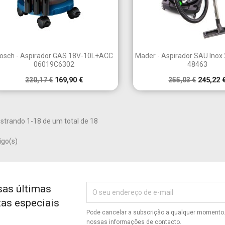


Vista rápida
Vista rápid
osch - Aspirador GAS 18V-10L+ACC
Mader - Aspirador SAU Inox
06019C6302
48463
220,17 €
169,90 €
255,03 €
245,22 
strando 1-18 de um total de 18
igo(s)
sas últimas
tas especiais
Pode cancelar a subscrição a qualquer momento. 
nossas informações de contacto.