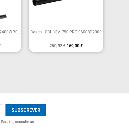

a
Vista rápida
 2400W 70L
Bosch - GBL 18V-750 PRO 06008D2000
€
250,92 €
169,00 €
Para tal, consulte as