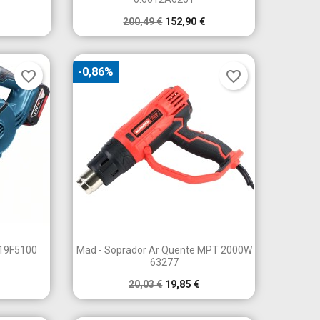
200,49 €
152,90 €
-0,86%
favorite_border
favorite_border

a
Vista rápida
019F5100
Mad - Soprador Ar Quente MPT 2000W
63277
20,03 €
19,85 €