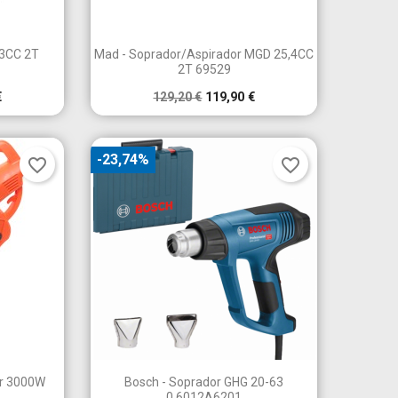

a
Vista rápida
,3CC 2T
Mad - Soprador/Aspirador MGD 25,4CC
2T 69529
€
129,20 €
119,90 €
-23,74%
favorite_border
favorite_border

a
Vista rápida
or 3000W
Bosch - Soprador GHG 20-63
0.6012A6201