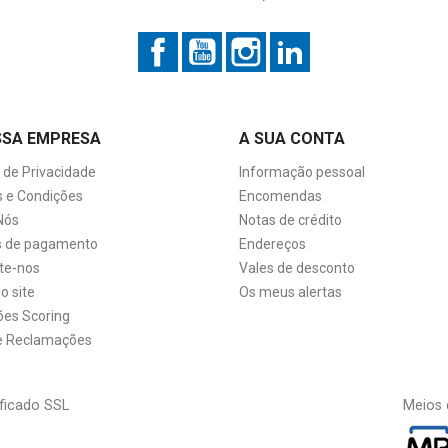
Facebook
YouTube
Instagram
LinkedIn
SSA EMPRESA
A SUA CONTA
a de Privacidade
Informação pessoal
 e Condições
Encomendas
Nós
Notas de crédito
 de pagamento
Endereços
te-nos
Vales de desconto
o site
Os meus alertas
ões Scoring
de Reclamações
ficado SSL
Meios 