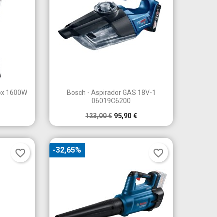

a
Vista rápida
nox 1600W
Bosch - Aspirador GAS 18V-1
06019C6200
123,00 €
95,90 €
-32,65%
favorite_border
favorite_border