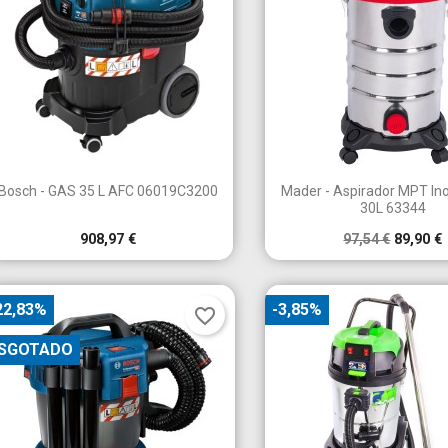


Vista rápida
Vista rápid
Bosch - GAS 35 L AFC 06019C3200
Mader - Aspirador MPT I
30L 63344
908,97 €
97,54 €
89,90 €
22,83%
-3,85%
favorite_border
SGOTADO