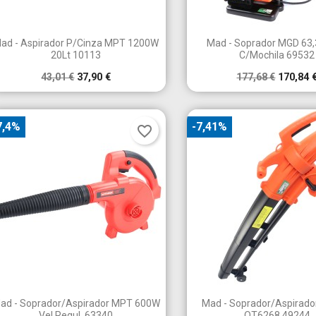


Vista rápida
Vista rápid
ad - Aspirador P/Cinza MPT 1200W
Mad - Soprador MGD 63
20Lt 10113
C/Mochila 69532
43,01 €
37,90 €
177,68 €
170,84 
7,4%
-7,41%
favorite_border


Vista rápida
Vista rápid
ad - Soprador/Aspirador MPT 600W
Mad - Soprador/Aspirad
Vel.Regul. 63340
QT6268 49244