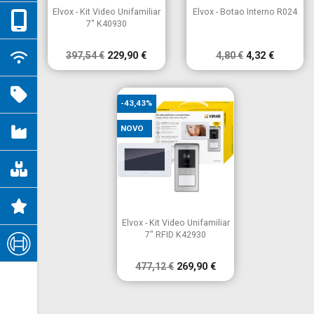


Vista rápida
Vista rápida
Elvox - Kit Video Unifamiliar
Elvox - Botao Interno R024
7" K40930
397,54 €
229,90 €
4,80 €
4,32 €
-43,43%
NOVO

Vista rápida
Elvox - Kit Video Unifamiliar
7" RFID K42930
477,12 €
269,90 €