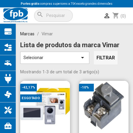
Portes grátis
compras superiores a 75€ exceto grandes dimensões
search
shopping_cart

(0)
Marcas
Vimar
Lista de produtos da marca Vimar

FILTRAR
Selecionar
Mostrando 1-3 de um total de 3 artigo(s)
-42,17%
-10%
ESGOTADO