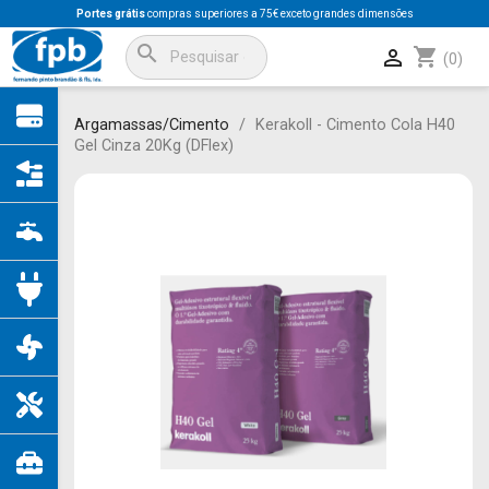
Portes grátis
compras superiores a 75€ exceto grandes dimensões
search
shopping_cart

(0)
Argamassas/Cimento
Kerakoll - Cimento Cola H40
Gel Cinza 20Kg (DFlex)