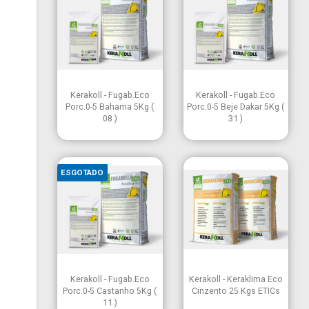


Vista rápida
Vista rápida
Kerakoll - Fugab.Eco
Kerakoll - Fugab.Eco
Porc.0-5 Bahama 5Kg (
Porc.0-5 Beje Dakar 5Kg (
08 )
31 )
ESGOTADO


Vista rápida
Vista rápida
Kerakoll - Fugab.Eco
Kerakoll - Keraklima Eco
Porc.0-5 Castanho 5Kg (
Cinzento 25 Kgs ETICs
11 )