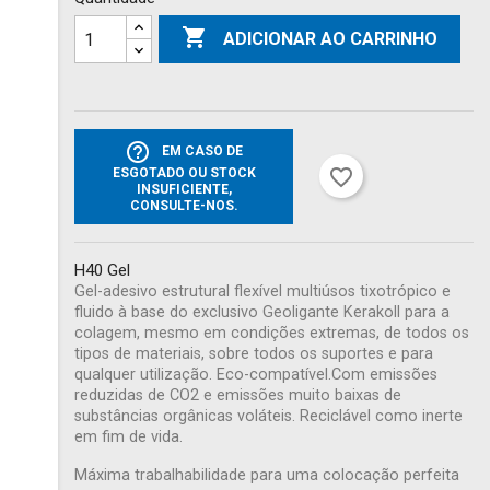

ADICIONAR AO CARRINHO
help_outline
EM CASO DE
favorite_border
ESGOTADO OU STOCK
INSUFICIENTE,
CONSULTE-NOS.
H40 Gel
Gel-adesivo estrutural flexível multiúsos tixotrópico e
fluido à base do exclusivo Geoligante Kerakoll para a
colagem, mesmo em condições extremas, de todos os
tipos de materiais, sobre todos os suportes e para
qualquer utilização. Eco-compatível.Com emissões
reduzidas de CO2 e emissões muito baixas de
substâncias orgânicas voláteis. Reciclável como inerte
em fim de vida.
Máxima trabalhabilidade para uma colocação perfeita