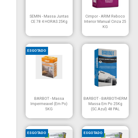


Vista rápida
Vista rápida
SEMIN - Massa Juntas
Cimpor - ARIM Reboco
CE 78 4 HORAS 25Kg
Interior Manual Cinza 25
KG
ESGOTADO


Vista rápida
Vista rápida
BARBOT - Massa
BARBOT - BARBOTHERM
Impermeavel (Em Po)
Massa Em Po 25Kg
5KG
(SC.Azul) 48 PAL
ESGOTADO
ESGOTADO