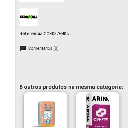
add_circle_outline
Criar nova lista
Cancelar
Entrar
Cancelar
Criar lista de desejos
Referência
CCK037H405
Comentários (0)
8 outros produtos na mesma categoria: