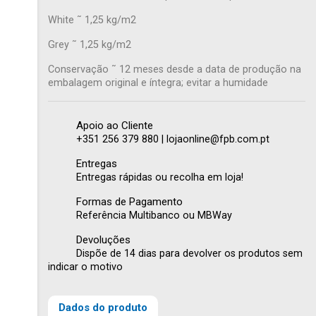
White ˜ 1,25 kg/m2
Grey ˜ 1,25 kg/m2
Conservação ˜ 12 meses desde a data de produção na
embalagem original e íntegra; evitar a humidade
Apoio ao Cliente
+351 256 379 880 | lojaonline@fpb.com.pt
Entregas
Entregas rápidas ou recolha em loja!
Formas de Pagamento
Referência Multibanco ou MBWay
Devoluções
×
Criar lista de desejos
×
Dispõe de 14 dias para devolver os produtos sem
Entrar
indicar o motivo
×
É necessário ter sessão iniciada para guardar produtos na
Nome da lista de desejos
Adicionar à Lista de desejos
sua lista de desejos.
Dados do produto