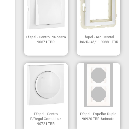


Vista rápida
Vista rápida
Efapel - Centro P/Roseta
Efapel - Aro Central
90671 TBR
Univ.RJ45/11 90881 TBR


Vista rápida
Vista rápida
Efapel - Centro
Efapel - Espelho Duplo
P/Regul.Comut.Luz
90920 TBB Animato
90721 TBR