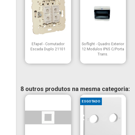


Vista rápida
Vista rápida
Efapel - Comutador
Soflight - Quadro Exterior
Escada Duplo 21101
12 Modulos IP65 C/Porta
Trans.
8 outros produtos na mesma categoria:
ESGOTADO