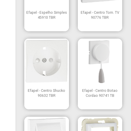


Vista rápida
Vista rápida
Efapel - Espelho Simples
Efapel - Centro Tom. TV
45910 TBR
90776 TBR


Vista rápida
Vista rápida
Efapel - Centro Shucko
Efapel - Centro Botao
90632 TBR
Cordao 90741 TB