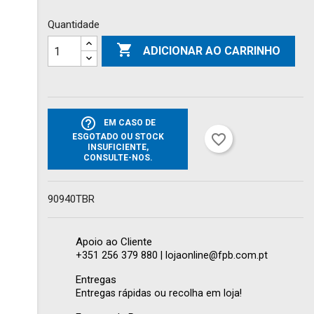
Quantidade

ADICIONAR AO CARRINHO
help_outline
EM CASO DE
favorite_border
ESGOTADO OU STOCK
INSUFICIENTE,
CONSULTE-NOS.
90940TBR
Apoio ao Cliente
+351 256 379 880 | lojaonline@fpb.com.pt
Entregas
Entregas rápidas ou recolha em loja!