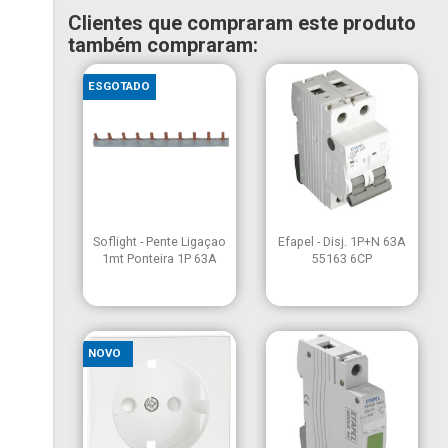
Clientes que compraram este produto
também compraram:
ESGOTADO


Vista rápida
Vista rápida
Soflight - Pente Ligaçao
Efapel - Disj. 1P+N 63A
1mt Ponteira 1P 63A
55163 6CP
NOVO