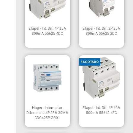


Vista rápida
Vista rápida
Efapel - Int. Dif. 4P 25A
Efapel - Int. Dif. 2P 25A
300mA 55625 4DC
300mA 55625 2DC
ESGOTADO


Vista rápida
Vista rápida
Hager - Interruptor
Efapel - Int. Dif. 4P 40A
Diferencial 4P 25A 30MA
500mA 55640 4EC
CDC425P GR01