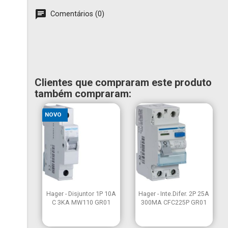
Comentários (0)
Clientes que compraram este produto
também compraram:
NOVO
×
Criar lista de desejos
×


Vista rápida
Vista rápida
Hager - Disjuntor 1P 10A
Hager - Inte.Difer. 2P 25A
Entrar
C 3KA MW110 GR01
300MA CFC225P GR01
×
É necessário ter sessão iniciada para guardar produtos na
Nome da lista de desejos
Adicionar à Lista de desejos