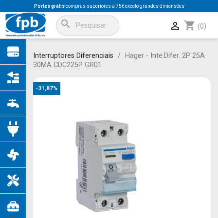
Portes grátis
compras superiores a 75€ exceto grandes dimensões
search
shopping_cart

(0)
Interruptores Diferenciais
Hager - Inte.Difer. 2P 25A
30MA CDC225P GR01
-31,87%