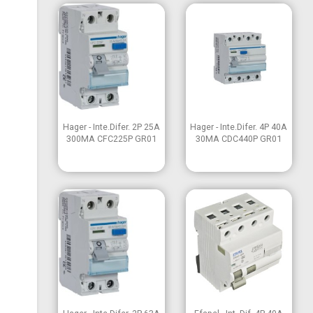


Vista rápida
Vista rápida
Hager - Inte.Difer. 2P 25A
Hager - Inte.Difer. 4P 40A
300MA CFC225P GR01
30MA CDC440P GR01


Vista rápida
Vista rápida