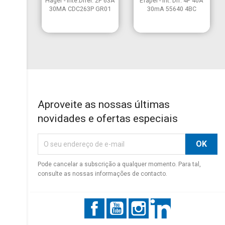
Hager - Inte.Difer. 2P 63A
Efapel - Int. Dif. 4P 40A
30MA CDC263P GR01
30mA 55640 4BC
Aproveite as nossas últimas
novidades e ofertas especiais
Pode cancelar a subscrição a qualquer momento. Para tal,
consulte as nossas informações de contacto.
Facebook
YouTube
Instagram
LinkedIn