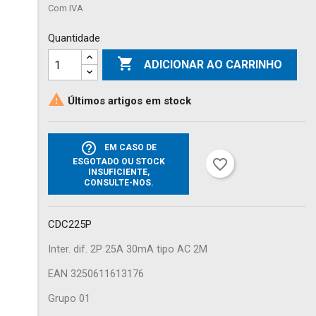
Com IVA
Quantidade

ADICIONAR AO CARRINHO

Últimos artigos em stock
help_outline
EM CASO DE
favorite_border
ESGOTADO OU STOCK
INSUFICIENTE,
CONSULTE-NOS.
CDC225P
Inter. dif. 2P 25A 30mA tipo AC 2M
EAN 3250611613176
Grupo 01