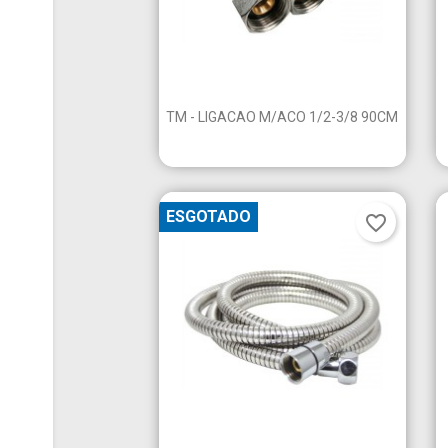
add_circle_outline

Vista rápida
TM - LIGACAO M/ACO 1/2-3/8 90CM
ESGOTADO
favorite_border