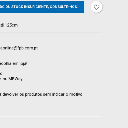
favorite_border
DO OU STOCK INSUFICIENTE, CONSULTE-NOS.
til 125cm
ojaonline@fpb.com.pt
ecolha em loja!
to
co ou MBWay
a devolver os produtos sem indicar o motivo