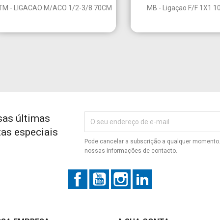


Vista rápida
Vista rápida
TM - LIGACAO M/ACO 1/2-3/8 70CM
MB - Ligaçao F/F 1X1 
sas últimas
tas especiais
Pode cancelar a subscrição a qualquer momento. 
nossas informações de contacto.
Facebook
YouTube
Instagram
LinkedIn