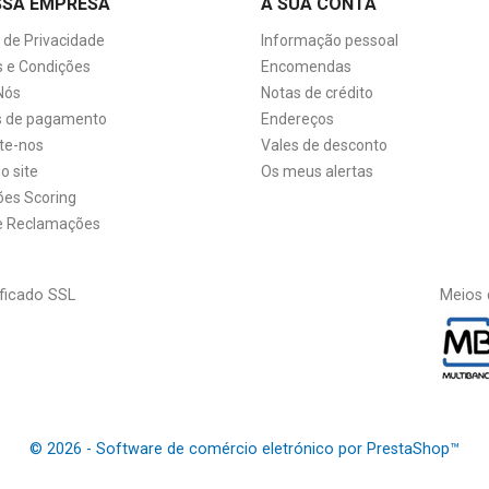
SSA EMPRESA
A SUA CONTA
a de Privacidade
Informação pessoal
 e Condições
Encomendas
Nós
Notas de crédito
 de pagamento
Endereços
te-nos
Vales de desconto
o site
Os meus alertas
ões Scoring
de Reclamações
ficado SSL
Meios 
© 2026 - Software de comércio eletrónico por PrestaShop™