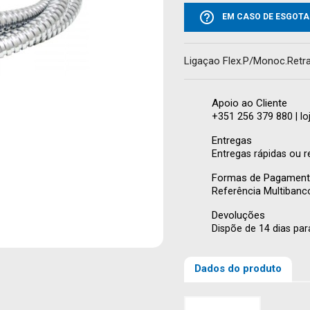
help_outline
EM CASO DE ESGOTA
Ligaçao Flex.P/Monoc.Retra
Apoio ao Cliente
+351 256 379 880 | l
Entregas
Entregas rápidas ou r
Formas de Pagamen
Referência Multiban
Devoluções
Dispõe de 14 dias par
Dados do produto