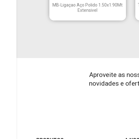

Vista rápida
MB-Ligaçao Aço Polido 1.50x1.90Mt
Extensivel
Aproveite as nos
novidades e ofer