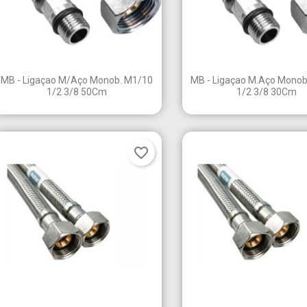
Criar nova lista
Cancelar
Entrar
Cancelar
Criar lista de desejos


Vista rápida
Vista rápida
MB - Ligaçao M/Aço Monob. M1/10
MB - Ligaçao M.Aço Monob
1/2 3/8 50Cm
1/2 3/8 30Cm
favorite_border