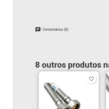
Comentários (0)
8 outros produtos 
favorite_border
Cr
En
É n
Nom
Ad
des