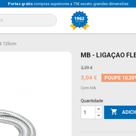
Portes grátis
compras superiores a 75€ exceto grandes dimensões
il 125cm
MB - LIGAÇAO F
3,39 €
3,04 €
POUPE 10,35
Com IVA
Quantidade

ADIC