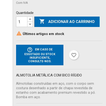
Com IVA
Quantidade

ADICIONAR AO CARRINHO

Últimos artigos em stock
help_outline
EM CASO DE
favorite_border
ESGOTADO OU STOCK
INSUFICIENTE,
CONSULTE-NOS.
ALMOTOLIA METÁLICA COM BICO RÍGIDO
Almotolias construídas em aço, com o corpo sem
costura desenhado a partir de chapa revestida de
estanho com acabamento premium revestido a pó.
Bomba em aço.