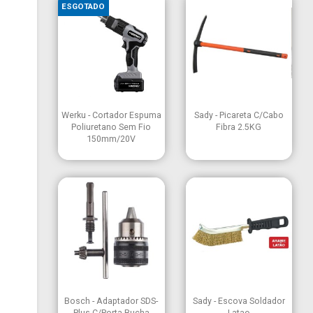
ESGOTADO


Vista rápida
Vista rápida
Werku - Cortador Espuma
Sady - Picareta C/Cabo
Poliuretano Sem Fio
Fibra 2.5KG
150mm/20V


Vista rápida
Vista rápida
Bosch - Adaptador SDS-
Sady - Escova Soldador
Plus C/Porta Bucha
Latao