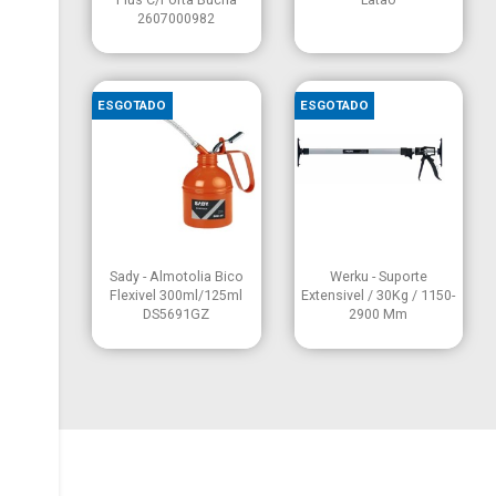
2607000982
ESGOTADO
ESGOTADO


Vista rápida
Vista rápida
Sady - Almotolia Bico
Werku - Suporte
Flexivel 300ml/125ml
Extensivel / 30Kg / 1150-
DS5691GZ
2900 Mm