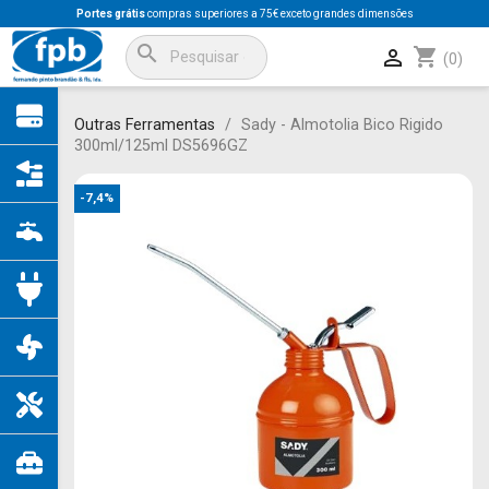
Portes grátis
compras superiores a 75€ exceto grandes dimensões
search
shopping_cart

(0)
Outras Ferramentas
Sady - Almotolia Bico Rigido
300ml/125ml DS5696GZ
-7,4%