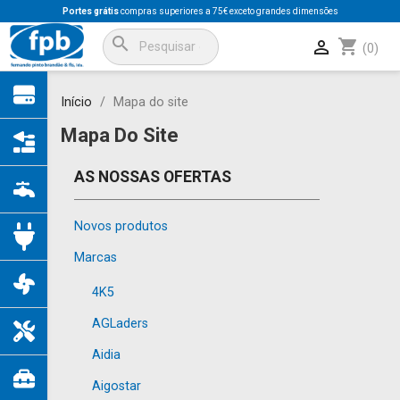
Portes grátis
compras superiores a 75€ exceto grandes dimensões
search
shopping_cart

(0)
Início
Mapa do site
Mapa Do Site
AS NOSSAS OFERTAS
Novos produtos
Marcas
4K5
AGLaders
Aidia
Aigostar