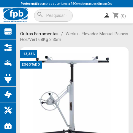
Portes grátis
compras superiores a 75€ exceto grandes dimensões
search
shopping_cart

(0)
Outras Ferramentas
Werku - Elevador Manual Paineis
Hor/Vert 68Kg 3.35m
-13,33%
ESGOTADO