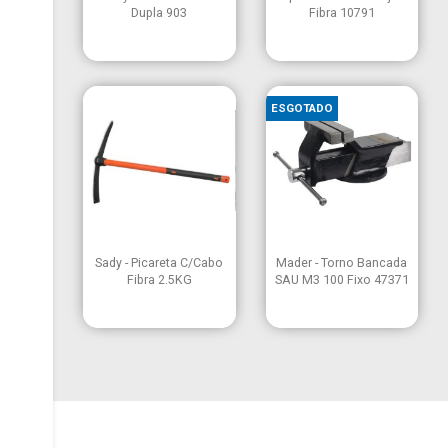
Dupla 903
Fibra 10791
ESGOTADO


Vista rápida
Vista rápida
Sady - Picareta C/Cabo
Mader - Torno Bancada
Fibra 2.5KG
SAU M3 100 Fixo 47371