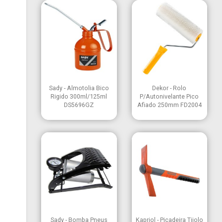


Vista rápida
Vista rápida
Sady - Almotolia Bico
Dekor - Rolo
Rigido 300ml/125ml
P/Autonivelante Pico
DS5696GZ
Afiado 250mm FD2004


Vista rápida
Vista rápida
Sady - Bomba Pneus
Kapriol - Picadeira Tijolo