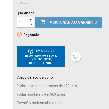
Com IVA
Quantidade

ADICIONAR AO CARRINHO

Esgotado
help_outline
EM CASO DE
favorite_border
ESGOTADO OU STOCK
INSUFICIENTE,
CONSULTE-NOS.
Corpo de aço carbono
Rodas castor de borracha de 120 mm
Rodas ajustáveis em 360 graus
Elevação horizontal e vertical